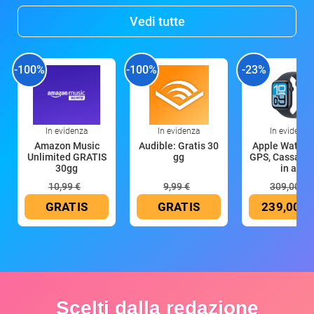
Vedi tutte
-100%
-100%
-23%
In evidenza
In evidenza
In evidenza
Amazon Music
Audible: Gratis 30
Apple Watch 
Unlimited GRATIS
gg
GPS, Cassa 4
30gg
in all
10,99 €
9,99 €
309,00 €
GRATIS
GRATIS
239,00 €
Scelti dalla redazione