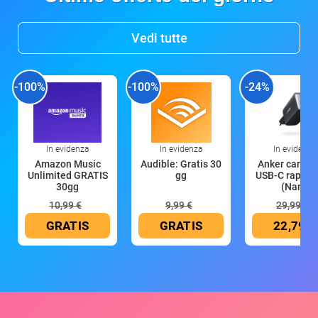
Vedi tutte
-100%
-100%
-24%
In evidenza
In evidenza
In evidenza
Amazon Music
Audible: Gratis 30
Anker caricat
Unlimited GRATIS
gg
USB-C rapido
30gg
(Nano
10,99 €
9,99 €
29,99 €
GRATIS
GRATIS
22,79 €