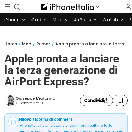
iPhone
iPad
Mac
AirPods
Watch
Home
/
Mac
/
Rumor
/
Apple pronta a lanciare la terza generazione di AirPort Express?
Apple pronta a lanciare
la terza generazione di
AirPort Express?
Giuseppe Migliorino
Condividi
13 Settembre 2011
Nuovo sistema di commenti
iPhoneItalia ha un sistema di commenti realtime tutto
nuovo e nativo! Per commentare ti basta creare un account