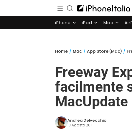
iPhone
iPad
Mac
Ai
Home
/
Mac
/
App Store (Mac)
/
Fr
Freeway Exp
facilmente s
MacUpdate
Andrea Delvecchio
18 Agosto 2011