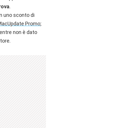
prova
.
on uno sconto di
MacUpdate Promo
;
mentre non è dato
tore.