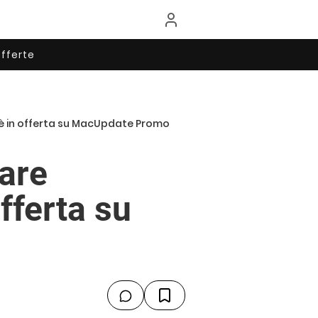
fferte
 è in offerta su MacUpdate Promo
are
fferta su