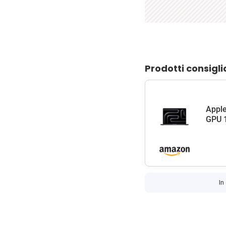
Prodotti consigli
Apple
GPU 1
In