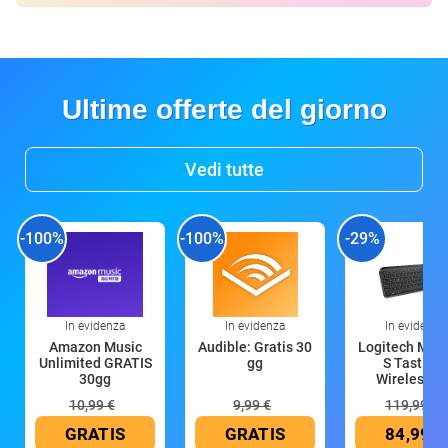
Ultime offerte del giorno
Vedi tutte
-100%
-100%
-29%
In evidenza
In evidenza
In evidenza
Amazon Music
Audible: Gratis 30
Logitech MX 
Unlimited GRATIS
gg
S Tastiera
30gg
Wireless (G
10,99 €
9,99 €
119,99 €
GRATIS
GRATIS
84,99 €