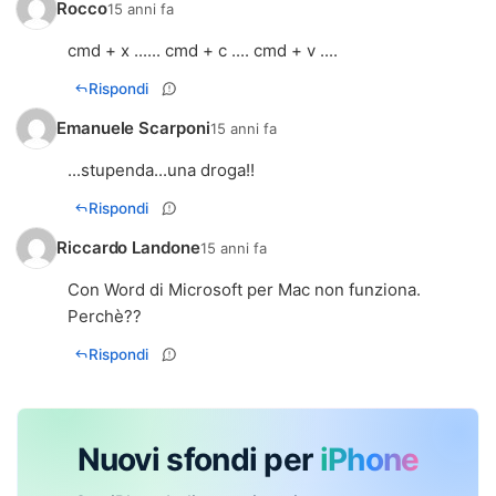
Rocco
15 anni fa
cmd + x ...... cmd + c .... cmd + v ....
Rispondi
Emanuele Scarponi
15 anni fa
...stupenda...una droga!!
Rispondi
Riccardo Landone
15 anni fa
Con Word di Microsoft per Mac non funziona.
Perchè??
Rispondi
Nuovi sfondi per
iPhone