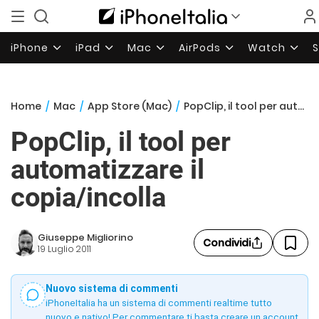
iPhone
iPad
Mac
AirPods
Watch
Home
/
Mac
/
App Store (Mac)
/
PopClip, il tool per automatizzare il copia/incolla
PopClip, il tool per
automatizzare il
copia/incolla
Giuseppe Migliorino
Condividi
19 Luglio 2011
Nuovo sistema di commenti
iPhoneItalia ha un sistema di commenti realtime tutto
nuovo e nativo! Per commentare ti basta creare un account