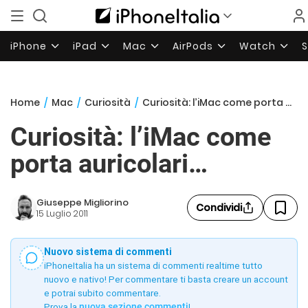
iPhone
iPad
Mac
AirPods
Watch
Home
/
Mac
/
Curiosità
/
Curiosità: l’iMac come porta auricolari…
Curiosità: l’iMac come
porta auricolari…
Giuseppe Migliorino
Condividi
15 Luglio 2011
Nuovo sistema di commenti
iPhoneItalia ha un sistema di commenti realtime tutto
nuovo e nativo! Per commentare ti basta creare un account
e potrai subito commentare.
Prova la
nuova sezione commenti
!