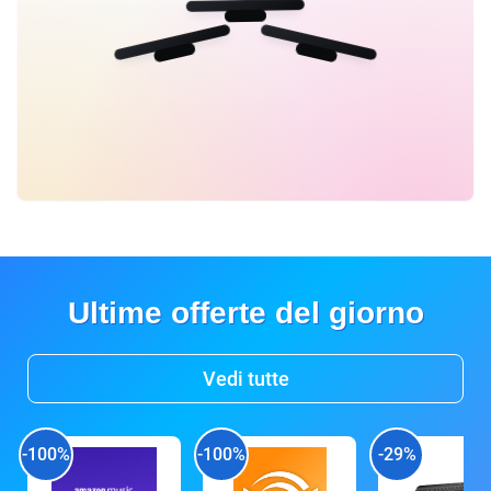
Ultime offerte del giorno
Vedi tutte
-100%
-100%
-29%