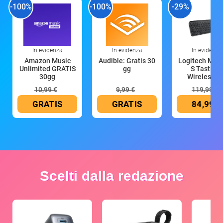
-100%
-100%
-29%
In evidenza
In evidenza
In evidenza
Amazon Music
Audible: Gratis 30
Logitech MX 
Unlimited GRATIS
gg
S Tastiera
30gg
Wireless (G
10,99 €
9,99 €
119,99 €
GRATIS
GRATIS
84,99 €
Scelti dalla redazione