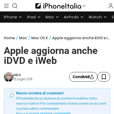
iPhone
iPad
Mac
AirPods
Watch
Home
/
Mac
/
Mac OS X
/
Apple aggiorna anche iDVD e iWeb
Apple aggiorna anche
iDVD e iWeb
MDS
Condividi
12 Luglio 2011
Nuovo sistema di commenti
iPhoneItalia ha un sistema di commenti realtime tutto
nuovo e nativo! Per commentare ti basta creare un account
e potrai subito commentare.
Prova la
nuova sezione commenti
!