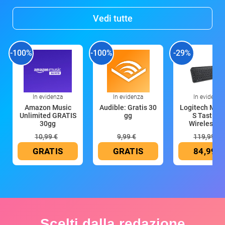
Vedi tutte
-100%
-100%
-29%
In evidenza
In evidenza
In evidenza
Amazon Music
Audible: Gratis 30
Logitech MX 
Unlimited GRATIS
gg
S Tastiera
30gg
Wireless (G
10,99 €
9,99 €
119,99 €
GRATIS
GRATIS
84,99 €
Scelti dalla redazione