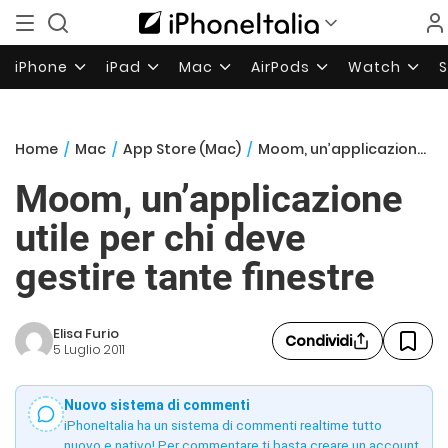
iPhone
iPad
Mac
AirPods
Watch
Home
/
Mac
/
App Store (Mac)
/
Moom, un’applicazione utile per chi deve gestire tante finestre
Moom, un’applicazione
utile per chi deve
gestire tante finestre
Elisa Furio
Condividi
5 Luglio 2011
Nuovo sistema di commenti
iPhoneItalia ha un sistema di commenti realtime tutto
nuovo e nativo! Per commentare ti basta creare un account