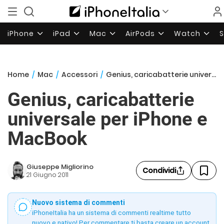
iPhone
iPad
Mac
AirPods
Watch
Home
/
Mac
/
Accessori
/
Genius, caricabatterie universale per iPhone e MacBook
Genius, caricabatterie
universale per iPhone e
MacBook
Giuseppe Migliorino
Condividi
21 Giugno 2011
Nuovo sistema di commenti
iPhoneItalia ha un sistema di commenti realtime tutto
nuovo e nativo! Per commentare ti basta creare un account