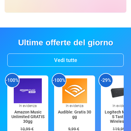
Ultime offerte del giorno
Vedi tutte
-100%
-100%
-29%
In evidenza
In evidenza
In evidenza
Amazon Music
Audible: Gratis 30
Logitech MX 
Unlimited GRATIS
gg
S Tastiera
30gg
Wireless (G
10,99 €
9,99 €
119,99 €