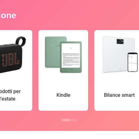
zione
odotti per
Kindle
Bilance smart
l'estate