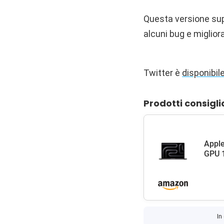
Questa versione supp
alcuni bug e miglior
Twitter è
disponibi
Prodotti consigli
Apple
GPU 1
In