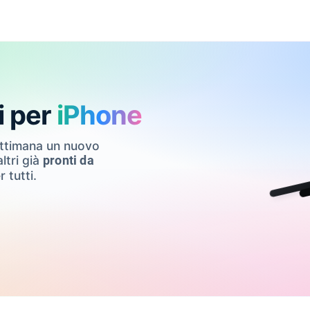
i per
iPhone
ettimana un nuovo
ltri già
pronti da
r tutti.