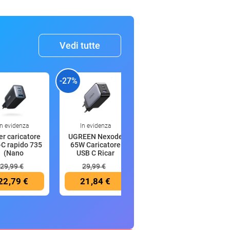
Vedi tutte
-27%
-21%
-
In evidenza
In evidenza
18:43
r caricatore
UGREEN Nexode
Mibro GS Explorer
C rapido 735
65W Caricatore
S Orologio
(Nano
USB C Ricar
Smartwatch
29,99 €
29,99 €
199,99 €
22,79 €
21,84 €
157,99 €