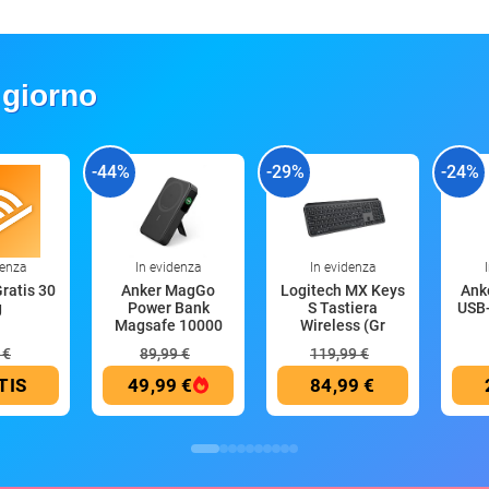
 giorno
-44%
-29%
-24%
denza
In evidenza
In evidenza
Gratis 30
Anker MagGo
Logitech MX Keys
Anke
g
Power Bank
S Tastiera
USB-
Magsafe 10000
Wireless (Gr
mAh
 €
89,99 €
119,99 €
TIS
49,99 €
84,99 €