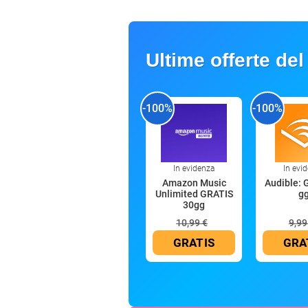
Ultime offerte del
-100%
-100%
In evidenza
In evi
Amazon Music
Audible: 
Unlimited GRATIS
g
30gg
10,99 €
9,99
GRATIS
GRA