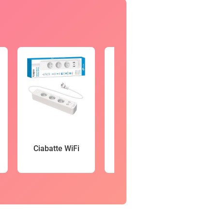
Vid
Ciabatte WiFi
Smartwatch
so