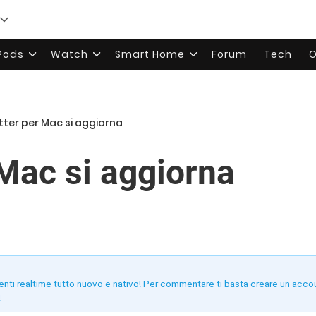
rPods
Watch
Smart Home
Forum
Tech
O
tter per Mac si aggiorna
 Mac si aggiorna
enti realtime tutto nuovo e nativo! Per commentare ti basta creare un acco
!