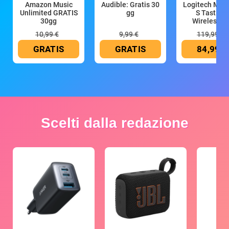
Amazon Music
Audible: Gratis 30
Logitech MX 
Unlimited GRATIS
gg
S Tastiera
30gg
Wireless (G
10,99 €
9,99 €
119,99 €
GRATIS
GRATIS
84,99 €
Scelti dalla redazione