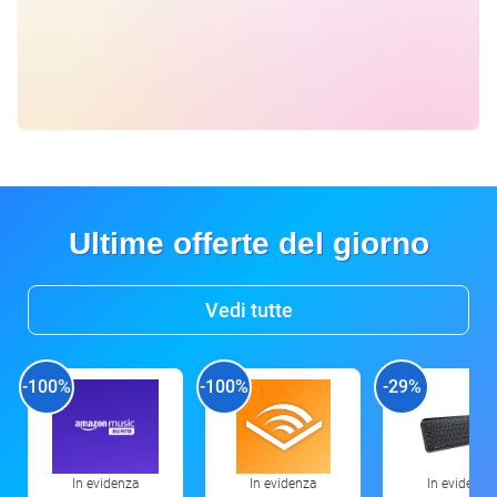
Ultime offerte del giorno
Vedi tutte
-100%
-100%
-29%
In evidenza
In evidenza
In evidenza