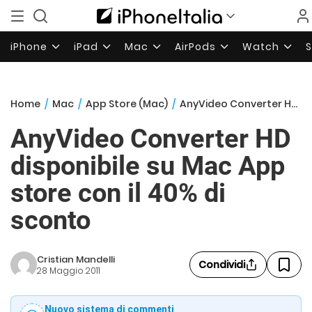
iPhone
iPad
Mac
AirPods
Watch
Home
/
Mac
/
App Store (Mac)
/
AnyVideo Converter HD disponibile su Mac App store con il 40% di sconto
AnyVideo Converter HD
disponibile su Mac App
store con il 40% di
sconto
Cristian Mandelli
Condividi
28 Maggio 2011
Nuovo sistema di commenti