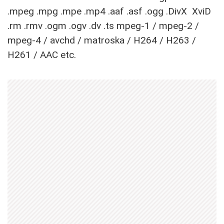
.mpeg .mpg .mpe .mp4 .aaf .asf .ogg .DivX XviD
.rm .rmv .ogm .ogv .dv .ts mpeg-1 / mpeg-2 /
mpeg-4 / avchd / matroska / H264 / H263 /
H261 / AAC etc.