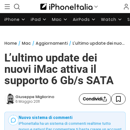
iPhone
iPad
Mac
AirPods
Watch
Home
/
Mac
/
Aggiornamenti
/
L’ultimo update dei nuovi iMac attiva il supporto 6 Gb/s SATA
L’ultimo update dei
nuovi iMac attiva il
supporto 6 Gb/s SATA
Giuseppe Migliorino
Condividi
6 Maggio 2011
Nuovo sistema di commenti
iPhoneItalia ha un sistema di commenti realtime tutto
nuovo e nativo! Per commentare ti basta creare un account