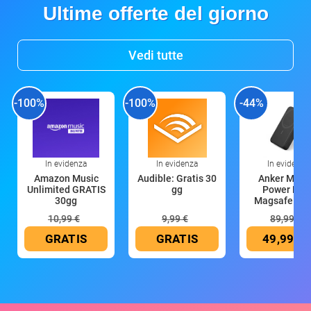
Ultime offerte del giorno
Vedi tutte
-100%
-100%
-44%
In evidenza
In evidenza
In evidenza
Amazon Music
Audible: Gratis 30
Anker Mag
Unlimited GRATIS
gg
Power Ban
30gg
Magsafe 10
mAh
10,99 €
9,99 €
89,99 €
GRATIS
GRATIS
49,99 €