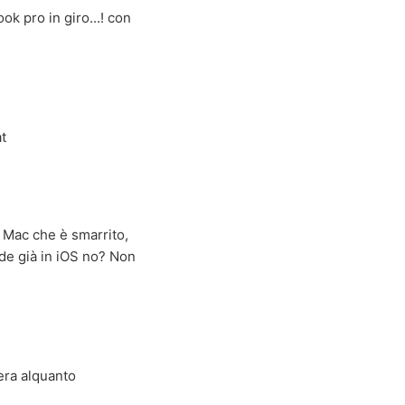
k pro in giro...! con
at
 Mac che è smarrito,
de già in iOS no? Non
iera alquanto