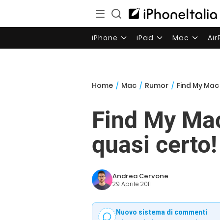
iPhone
iPad
Mac
Ai
Home
/
Mac
/
Rumor
/
Find My Mac 
Find My Mac
quasi certo!
Andrea Cervone
29 Aprile 2011
Nuovo sistema di commenti