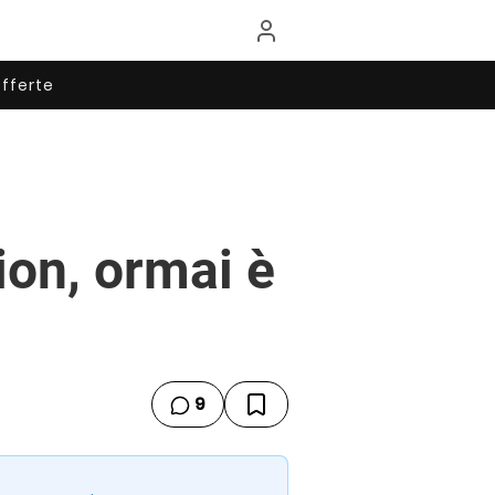
fferte
ion, ormai è
9