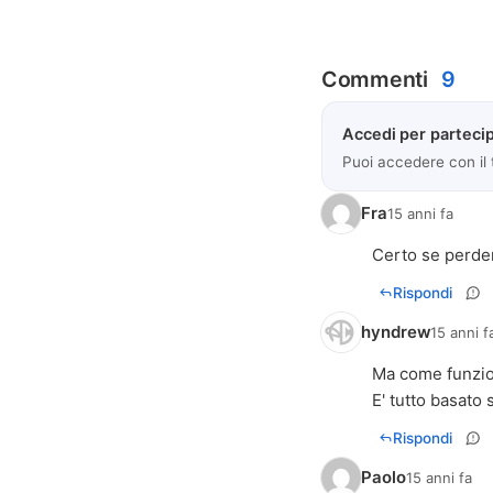
Commenti
9
Accedi per partecip
Puoi accedere con il
Fra
15 anni fa
Certo se perderò
Rispondi
hyndrew
15 anni f
Ma come funzion
E' tutto basato 
Rispondi
Paolo
15 anni fa