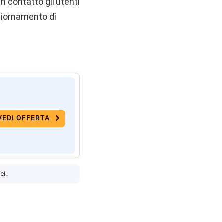
n contatto gli utenti
giornamento di
VEDI OFFERTA
ei.