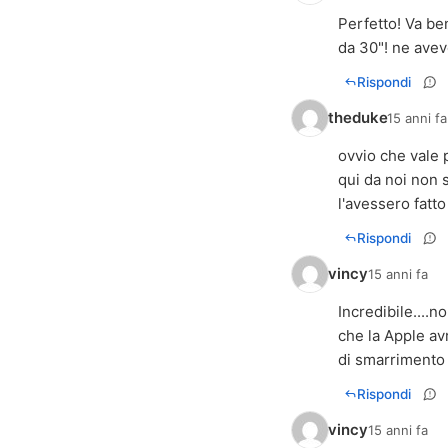
Perfetto! Va be
da 30"! ne avev
Rispondi
theduke
15 anni fa
ovvio che vale p
qui da noi non s
l'avessero fatt
Rispondi
vincy
15 anni fa
Incredibile....
che la Apple av
di smarrimento o
Rispondi
vincy
15 anni fa