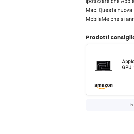
ipotizzare che Apple
Mac. Questa nuova c
MobileMe che si an
Prodotti consigli
Apple
GPU 1
In