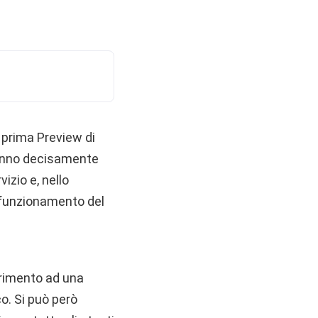
 prima Preview di
 fanno decisamente
izio e, nello
 il funzionamento del
rimento ad una
co. Si può però