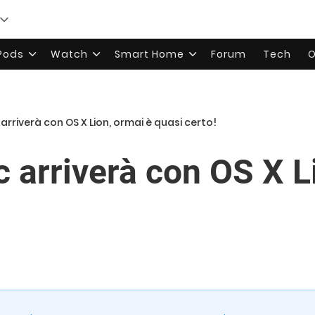
rPods
Watch
Smart Home
Forum
Tech
O
arriverà con OS X Lion, ormai è quasi certo!
 arriverà con OS X L