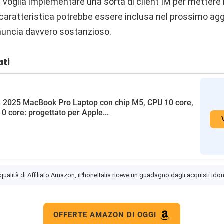
 voglia implementare una sorta di client IM per mettere i
aratteristica potrebbe essere inclusa nel prossimo ag
nuncia davvero sostanzioso.
ati
 2025 MacBook Pro Laptop con chip M5, CPU 10 core,
0 core: progettato per Apple...
 qualità di Affiliato Amazon, iPhoneItalia riceve un guadagno dagli acquisti idon
OFFERTE AMAZON DI OGGI