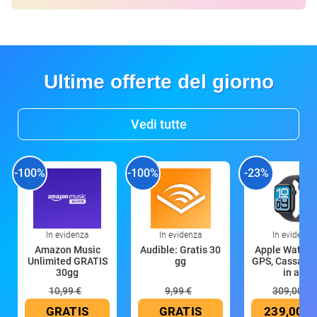
Ultime offerte del giorno
Vedi tutte
-100%
-100%
-23%
In evidenza
In evidenza
In evidenza
Amazon Music
Audible: Gratis 30
Apple Watch 
Unlimited GRATIS
gg
GPS, Cassa 4
30gg
in all
10,99 €
9,99 €
309,00 €
GRATIS
GRATIS
239,00 €