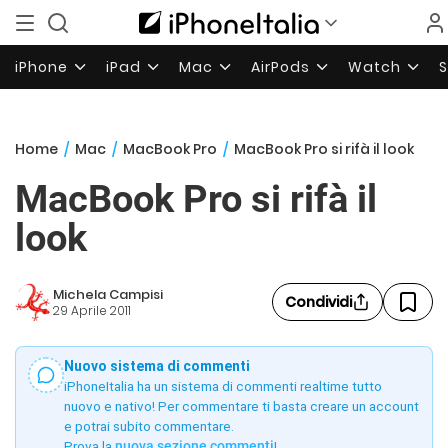
iPhone
iPad
Mac
AirPods
Watch
Home
/
Mac
/
MacBook Pro
/
MacBook Pro si rifà il look
MacBook Pro si rifà il
look
Michela Campisi
Condividi
29 Aprile 2011
Nuovo sistema di commenti
iPhoneItalia ha un sistema di commenti realtime tutto
nuovo e nativo! Per commentare ti basta creare un account
e potrai subito commentare.
Prova la
nuova sezione commenti
!