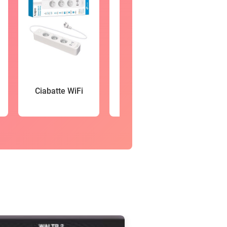
Vid
Ciabatte WiFi
Smartwatch
so