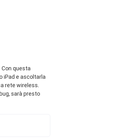
c. Con questa
o iPad e ascoltarla
a rete wireless.
bug, sarà presto