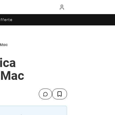
fferte
 Mac
ica
u Mac