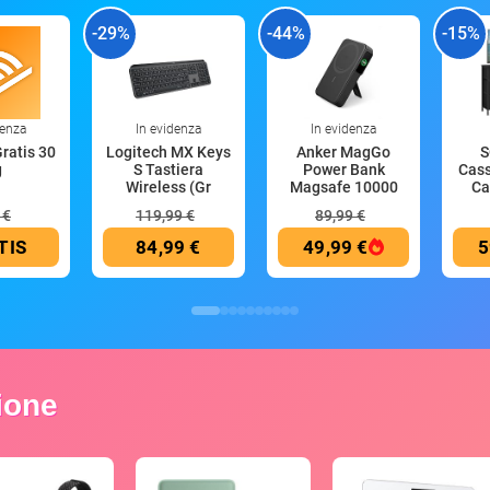
-29%
-44%
-15%
denza
In evidenza
In evidenza
Gratis 30
Logitech MX Keys
Anker MagGo
S
g
S Tastiera
Power Bank
Cass
Wireless (Gr
Magsafe 10000
Ca
mAh
 €
119,99 €
89,99 €
TIS
84,99 €
49,99 €
5
zione