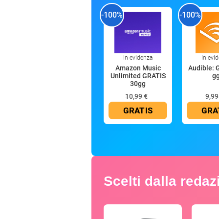
-100%
-100%
In evidenza
In evi
Amazon Music
Audible: 
Unlimited GRATIS
g
30gg
10,99 €
9,99
GRATIS
GRA
Scelti dalla reda