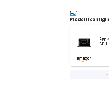
[via]
Prodotti consigli
Apple
GPU 1
In