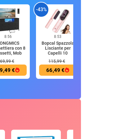
-43%
-23%
-
8:56
8:53
8:52
ONGMICS
Bopcal Spazzola
VASAGLE
ettiera con 8
Lisciante per
Montaggio Super
ssetti, Mob
Capelli 10
Veloce Senza Att
69,99 €
115,99 €
33,99 €
9,49 €
66,49 €
26,08 €