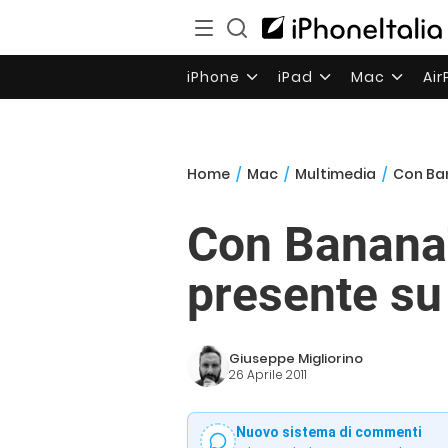
iPhone
iPad
Mac
Ai
Home
/
Mac
/
Multimedia
/
Con Ban
Con BananaT
presente su
Giuseppe Migliorino
26 Aprile 2011
Nuovo sistema di commenti