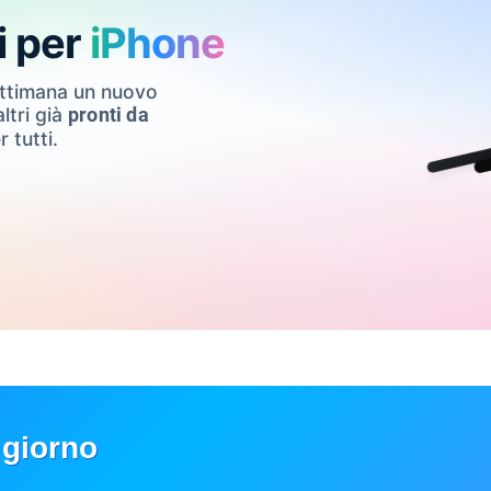
i per
iPhone
ettimana un nuovo
ltri già
pronti da
r tutti.
 giorno