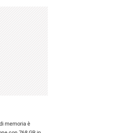
B di memoria è
ione con 768 GB in