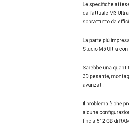
Le specifiche attes
dall’attuale M3 Ultr
soprattutto da effic
La parte più impres
Studio M5 Ultra con 
Sarebbe una quantità
3D pesante, montagg
avanzati.
Il problema è che pr
alcune configurazion
fino a 512 GB di RAM,