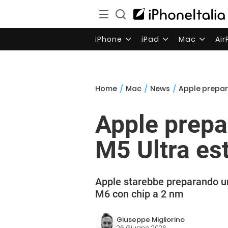
iPhone
iPad
Mac
Ai
Home
/
Mac
/
News
/
Apple prepar
Apple prepa
M5 Ultra e
Apple starebbe preparando u
M6 con chip a 2 nm
Giuseppe Migliorino
26 Giugno 2026