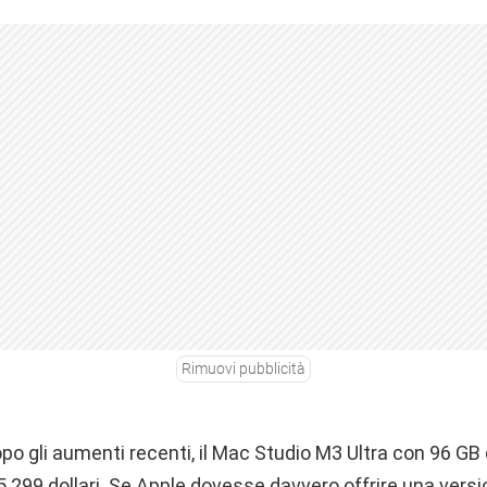
Rimuovi pubblicità
 Dopo gli aumenti recenti, il Mac Studio M3 Ultra con 96 G
.299 dollari. Se Apple dovesse davvero offrire una vers