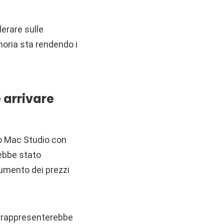
erare sulle
moria sta rendendo i
 arrivare
vo Mac Studio con
rebbe stato
aumento dei prezzi
ra rappresenterebbe