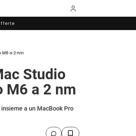
fferte
o M6 a 2 nm
Mac Studio
o M6 a 2 nm
, insieme a un MacBook Pro