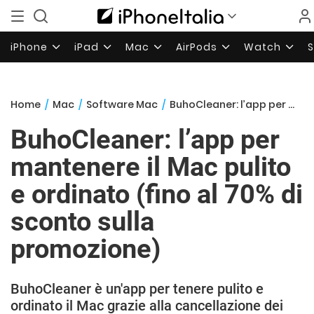
iPhone
iPad
Mac
AirPods
Watch
Home
/
Mac
/
Software Mac
/
BuhoCleaner: l’app per mantenere il Mac pulito e ordinato (fino al 70% di sconto sulla promozione)
BuhoCleaner: l’app per
mantenere il Mac pulito
e ordinato (fino al 70% di
sconto sulla
promozione)
BuhoCleaner è un'app per tenere pulito e
ordinato il Mac grazie alla cancellazione dei