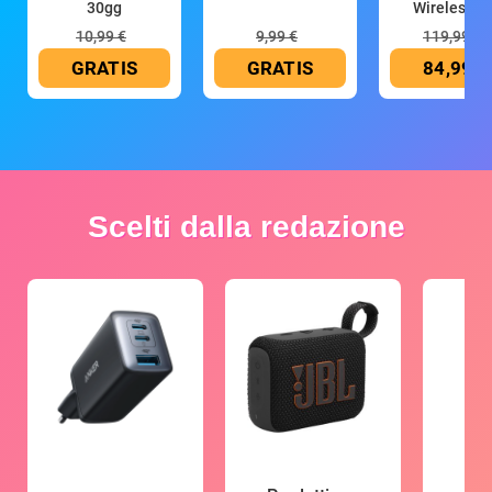
30gg
Wireless (G
10,99 €
9,99 €
119,99 €
GRATIS
GRATIS
84,99 €
Scelti dalla redazione