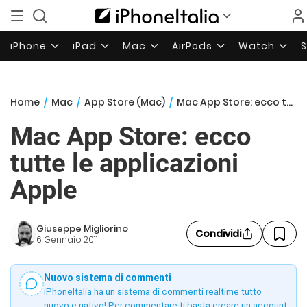
iPhone
iPad
Mac
AirPods
Watch
Home
/
Mac
/
App Store (Mac)
/
Mac App Store: ecco tutte le applicazioni Apple
Mac App Store: ecco
tutte le applicazioni
Apple
Giuseppe Migliorino
Condividi
6 Gennaio 2011
Nuovo sistema di commenti
iPhoneItalia ha un sistema di commenti realtime tutto
nuovo e nativo! Per commentare ti basta creare un account