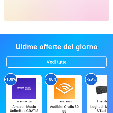
Ultime offerte del giorno
Vedi tutte
-100%
-100%
-29%
In evidenza
In evidenza
In evidenza
Amazon Music
Audible: Gratis 30
Logitech MX 
Unlimited GRATIS
gg
S Tastiera