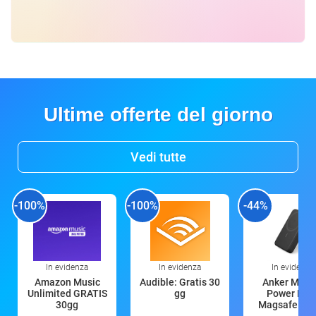
Ultime offerte del giorno
Vedi tutte
-100%
-100%
-44%
In evidenza
In evidenza
In evidenza
Amazon Music
Audible: Gratis 30
Anker Mag
Unlimited GRATIS
gg
Power Ban
30gg
Magsafe 10