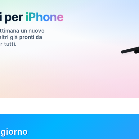
i per
iPhone
ettimana un nuovo
ltri già
pronti da
r tutti.
 giorno