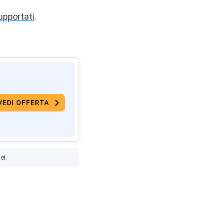
supportati
.
VEDI OFFERTA
ei.