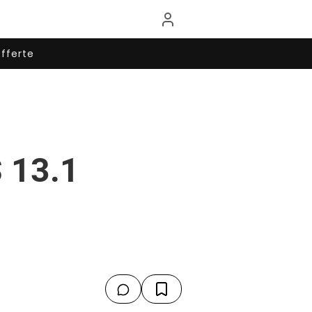
fferte
S 13.1