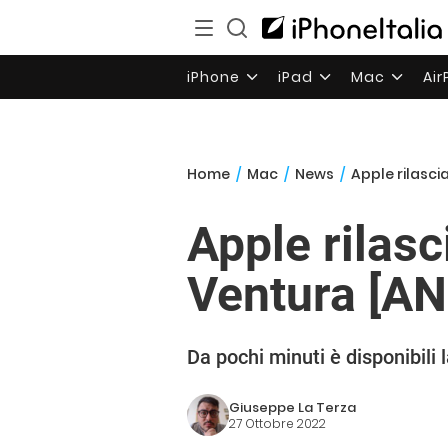
iPhone
iPad
Mac
Ai
Home
/
Mac
/
News
/
Apple rilasci
Apple rilasc
Ventura [A
Da pochi minuti è disponibili
Giuseppe La Terza
27 Ottobre 2022