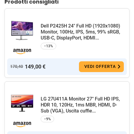
Prodotti consigliati
Dell P2425H 24" Full HD (1920x1080)
Monitor, 100Hz, IPS, 5ms, 99% sRGB,
USB-C, DisplayPort, HDMI...
−13%
149,00 €
170,40
VEDI OFFERTA
LG 27U411A Monitor 27" Full HD IPS,
HDR 10, 120Hz, 1ms MBR, HDMI, D-
Sub (VGA), Uscita cuffie...
−9%