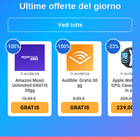
Ultime offerte del giorno
Vedi tutte
-100%
-100%
-23%
In evidenza
In evidenza
In evidenza
Amazon Music
Audible: Gratis 30
Apple Watch 
Unlimited GRATIS
gg
GPS, Cassa 4
30gg
in all
10,99 €
9,99 €
309,00 €
GRATIS
GRATIS
239,00 €