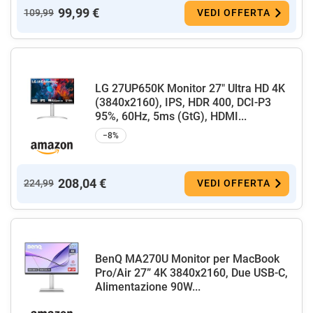
99,99 €
109,99
VEDI OFFERTA
LG 27UP650K Monitor 27" Ultra HD 4K
(3840x2160), IPS, HDR 400, DCI-P3
95%, 60Hz, 5ms (GtG), HDMI...
−8%
208,04 €
224,99
VEDI OFFERTA
BenQ MA270U Monitor per MacBook
Pro/Air 27” 4K 3840x2160, Due USB-C,
Alimentazione 90W...