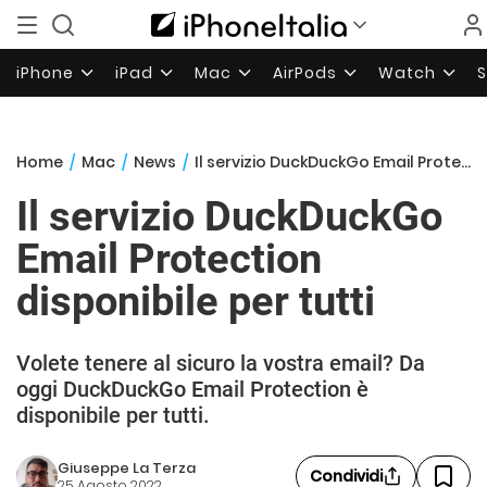
iPhone
iPad
Mac
AirPods
Watch
Home
/
Mac
/
News
/
Il servizio DuckDuckGo Email Protection disponibile per tutti
Il servizio DuckDuckGo
Email Protection
disponibile per tutti
Volete tenere al sicuro la vostra email? Da
oggi DuckDuckGo Email Protection è
disponibile per tutti.
Giuseppe La Terza
Condividi
25 Agosto 2022