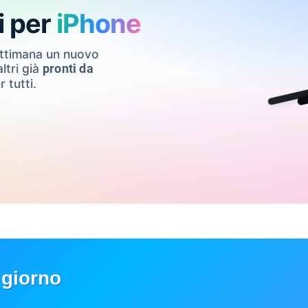
i per
iPhone
ettimana un nuovo
ltri già
pronti da
r tutti.
 giorno