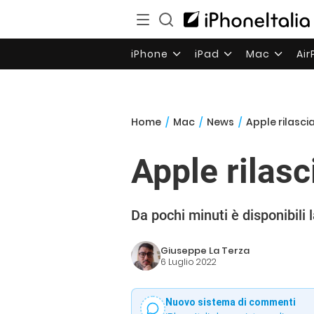
iPhone
iPad
Mac
Ai
Home
/
Mac
/
News
/
Apple rilasci
Apple rilas
Da pochi minuti è disponibili
Giuseppe La Terza
6 Luglio 2022
Nuovo sistema di commenti