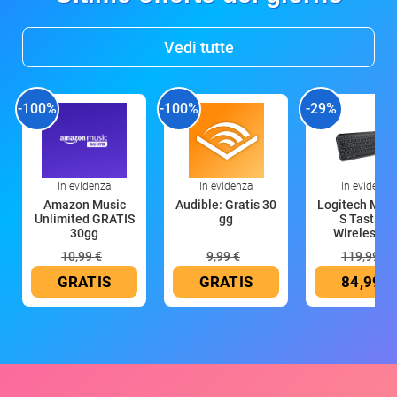
Vedi tutte
-100%
-100%
-29%
In evidenza
In evidenza
In evidenza
Amazon Music
Audible: Gratis 30
Logitech MX 
Unlimited GRATIS
gg
S Tastiera
30gg
Wireless (G
10,99 €
9,99 €
119,99 €
GRATIS
GRATIS
84,99 €