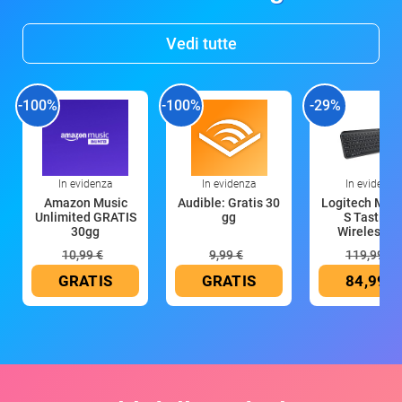
Vedi tutte
-100%
-100%
-29%
In evidenza
In evidenza
In evidenza
Amazon Music
Audible: Gratis 30
Logitech MX 
Unlimited GRATIS
gg
S Tastiera
30gg
Wireless (G
10,99 €
9,99 €
119,99 €
GRATIS
GRATIS
84,99 €