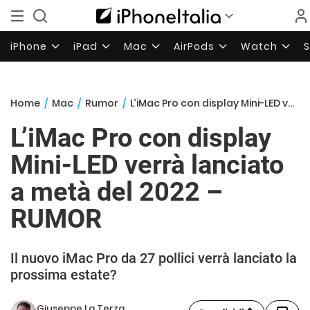
iPhone
iPad
Mac
AirPods
Watch
Home
/
Mac
/
Rumor
/
L’iMac Pro con display Mini-LED verrà lanciato a metà del 2022 – RUMOR
L’iMac Pro con display
Mini-LED verrà lanciato
a metà del 2022 –
RUMOR
Il nuovo iMac Pro da 27 pollici verrà lanciato la
prossima estate?
Giuseppe La Terza