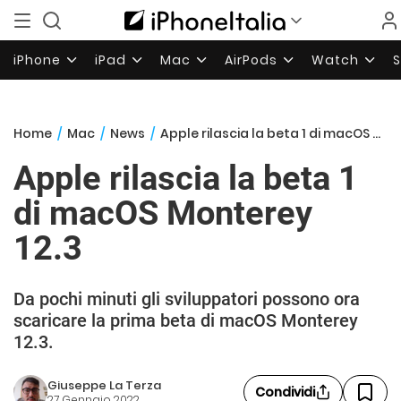
iPhone
iPad
Mac
AirPods
Watch
Home
/
Mac
/
News
/
Apple rilascia la beta 1 di macOS Monterey 12.3
Apple rilascia la beta 1
di macOS Monterey
12.3
Da pochi minuti gli sviluppatori possono ora
scaricare la prima beta di macOS Monterey
12.3.
Giuseppe La Terza
Condividi
27 Gennaio 2022