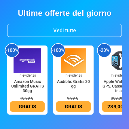
Ultime offerte del giorno
Vedi tutte
-100%
-100%
-23%
In evidenza
In evidenza
In evidenza
Amazon Music
Audible: Gratis 30
Apple Watch 
Unlimited GRATIS
gg
GPS, Cassa 4
30gg
in all
10,99 €
9,99 €
309,00 €
GRATIS
GRATIS
239,00 €