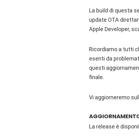
La build di questa 
update OTA direttam
Apple Developer, scar
Ricordiamo a tutti c
esenti da problemati
questi aggiornament
finale.
Vi aggiorneremo sul
AGGIORNAMENT
La release è disponi