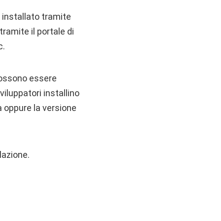
installato tramite
amite il portale di
c.
 possono essere
iluppatori installino
a oppure la versione
lazione.