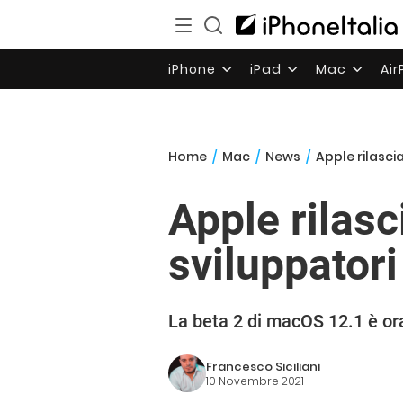
iPhone
iPad
Mac
Ai
Home
/
Mac
/
News
/
Apple rilasci
Apple rilas
sviluppato
La beta 2 di macOS 12.1 è ora
Francesco Siciliani
10 Novembre 2021