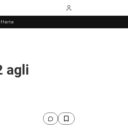
fferte
 agli