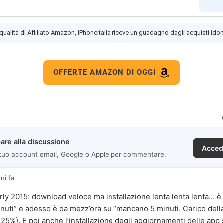
 qualità di Affiliato Amazon, iPhoneItalia riceve un guadagno dagli acquisti idon
OFFERTE AMAZON DI OGGI
are alla discussione
Acced
 tuo account email, Google o Apple per commentare.
ni fa
ly 2015: download veloce ma installazione lenta lenta lenta... è 
nuti” e adesso è da mezz’ora su “mancano 5 minuti. Carico del
e 25%). E poi anche l’installazione degli aggiornamenti delle app s