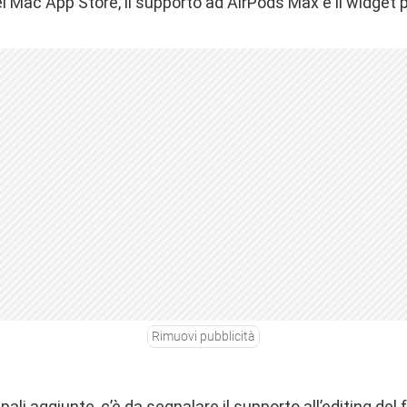
del Mac App Store, il supporto ad AirPods Max e il widget
Rimuovi pubblicità
pali aggiunte, c’è da segnalare il supporto all’editing de