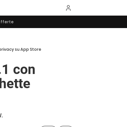
fferte
privacy su App Store
.1 con
hette
W.