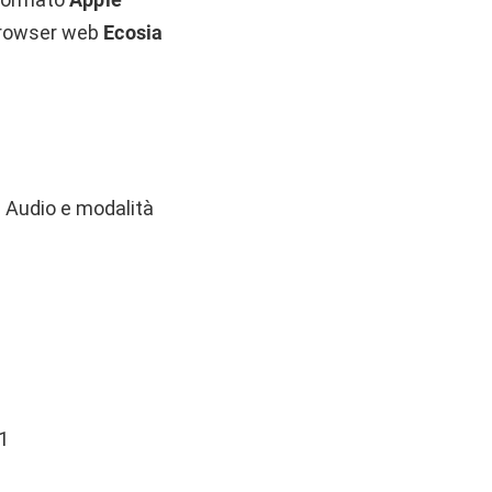
 browser web
Ecosia
l Audio e modalità
1