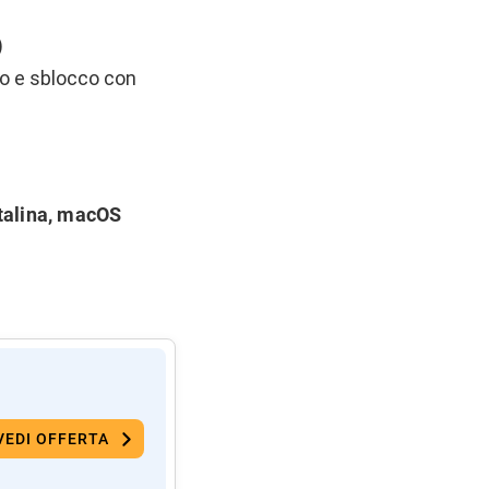
)
ro e sblocco con
talina, macOS
VEDI OFFERTA