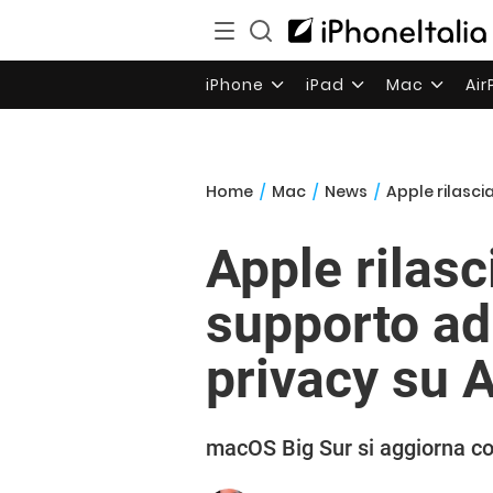
iPhone
iPad
Mac
Ai
Home
/
Mac
/
News
/
Apple rilasci
Apple rilas
supporto ad
privacy su 
macOS Big Sur si aggiorna co