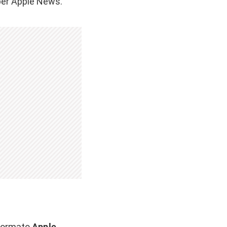
 per Apple News.
l formato
Apple