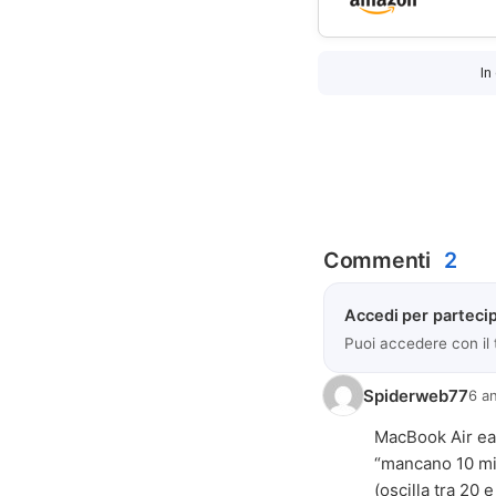
In
Commenti
2
Accedi per partecip
Puoi accedere con il
Spiderweb77
6 an
MacBook Air ear
“mancano 10 mi
(oscilla tra 20 