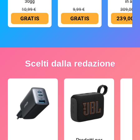
30gg
in all
10,99 €
9,99 €
309,00 €
GRATIS
GRATIS
239,00 €
Scelti dalla redazione