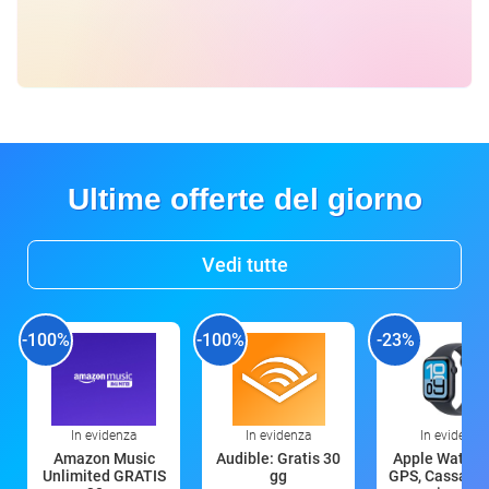
Ultime offerte del giorno
Vedi tutte
-100%
-100%
-23%
In evidenza
In evidenza
In evidenza
Amazon Music
Audible: Gratis 30
Apple Watch 
Unlimited GRATIS
gg
GPS, Cassa 4