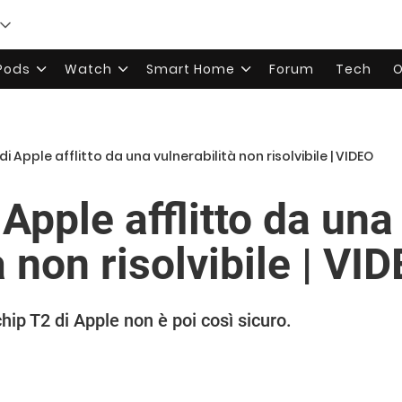
rPods
Watch
Smart Home
Forum
Tech
O
2 di Apple afflitto da una vulnerabilità non risolvibile | VIDEO
 Apple afflitto da una
à non risolvibile | VI
chip T2 di Apple non è poi così sicuro.