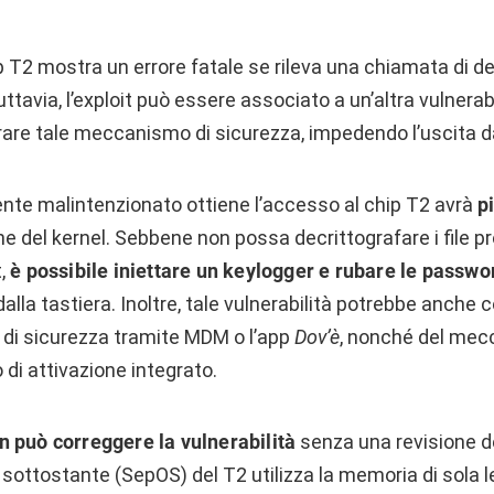
p T2 mostra un errore fatale se rileva una chiamata di d
ttavia, l’exploit può essere associato a un’altra vulnerab
are tale meccanismo di sicurezza, impedendo l’uscita d
ente malintenzionato ottiene l’accesso al chip T2 avrà
p
ne del kernel. Sebbene non possa decrittografare i file pr
,
è possibile iniettare un keylogger e rubare le passwo
alla tastiera. Inoltre, tale vulnerabilità potrebbe anche 
 di sicurezza tramite MDM o l’app
Dov’è
, nonché del mec
 di attivazione integrato.
n può correggere la vulnerabilità
senza una revisione d
 sottostante (SepOS) del T2 utilizza la memoria di sola le