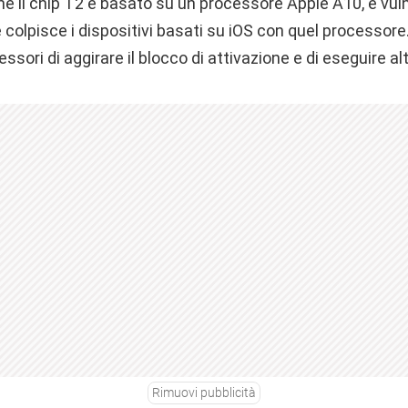
é il chip T2 è basato su un processore Apple A10, è vuln
colpisce i dispositivi basati su iOS con quel processore
ssori di aggirare il blocco di attivazione e di eseguire al
Rimuovi pubblicità