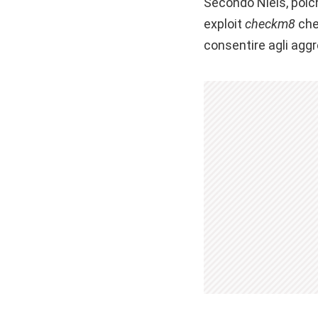
Secondo Niels, poich
exploit
checkm8
che 
consentire agli aggre