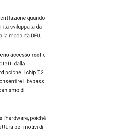
ecrittazione quando
ilità sviluppata da
alla modalità DFU.
ieno accesso root
e
otetti dalla
rd
poiché il chip T2
consentire il bypass
canismo di
ell’hardware, poiché
ttura per motivi di