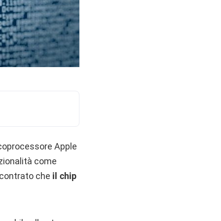
n coprocessore Apple
nzionalità come
iscontrato che
il chip