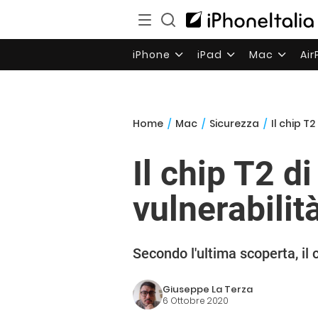
iPhone
iPad
Mac
Ai
Home
/
Mac
/
Sicurezza
/
Il chip T
Il chip T2 di
vulnerabilit
Secondo l'ultima scoperta, il 
Giuseppe La Terza
6 Ottobre 2020