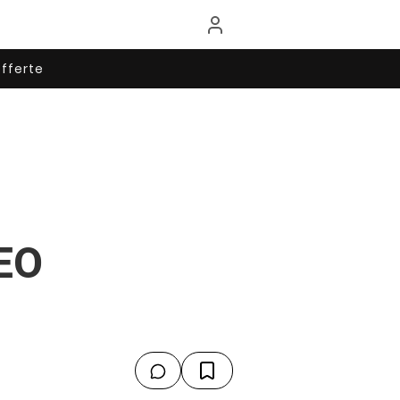
fferte
DEO