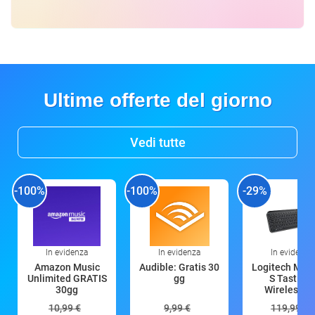
Ultime offerte del giorno
Vedi tutte
-100%
-100%
-29%
In evidenza
In evidenza
In evidenza
Amazon Music
Audible: Gratis 30
Logitech MX 
Unlimited GRATIS
gg
S Tastiera
30gg
Wireless (G
10,99 €
9,99 €
119,99 €