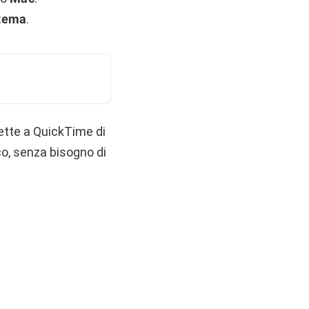
stema
.
mette a QuickTime di
co, senza bisogno di