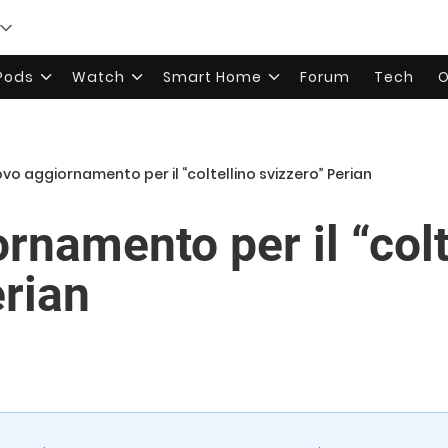
rPods
Watch
Smart Home
Forum
Tech
O
vo aggiornamento per il “coltellino svizzero” Perian
rnamento per il “colt
erian