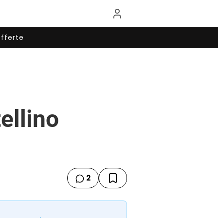
fferte
ellino
2