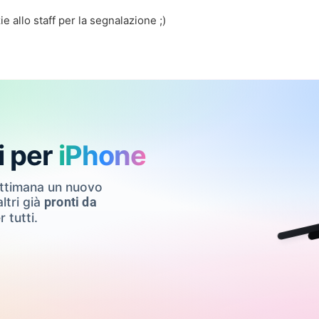
e allo staff per la segnalazione ;)
i per
iPhone
ettimana un nuovo
ltri già
pronti da
r tutti.