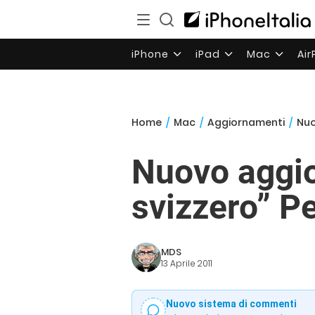
iPhone
iPad
Mac
Ai
Home
/
Mac
/
Aggiornamenti
/
Nuo
Nuovo aggio
svizzero” P
MDS
13 Aprile 2011
Nuovo sistema di commenti