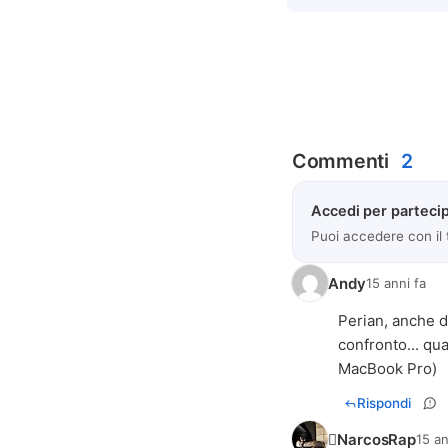
Commenti
2
Accedi per partecip
Puoi accedere con il
Andy
15 anni fa
Perian, anche d
confronto... qu
MacBook Pro)
Rispondi
NarcosRap
15 an