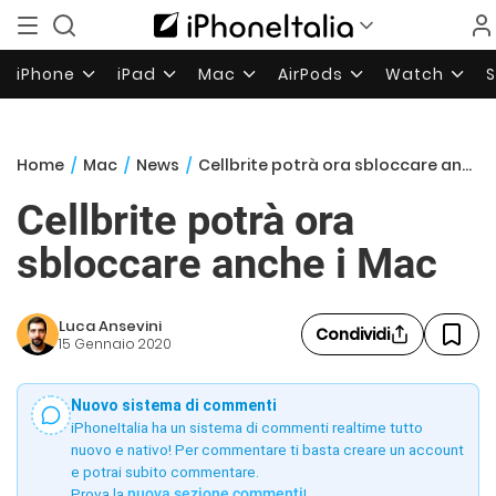
iPhone
iPad
Mac
AirPods
Watch
Home
/
Mac
/
News
/
Cellbrite potrà ora sbloccare anche i Mac
Cellbrite potrà ora
sbloccare anche i Mac
Luca Ansevini
Condividi
15 Gennaio 2020
Nuovo sistema di commenti
iPhoneItalia ha un sistema di commenti realtime tutto
nuovo e nativo! Per commentare ti basta creare un account
e potrai subito commentare.
Prova la
nuova sezione commenti
!