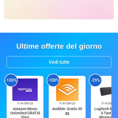
Ultime offerte del giorno
Vedi tutte
-100%
-100%
-29%
In evidenza
In evidenza
In evidenza
Amazon Music
Audible: Gratis 30
Logitech MX 
Unlimited GRATIS
gg
S Tastiera
30gg
Wireless (G