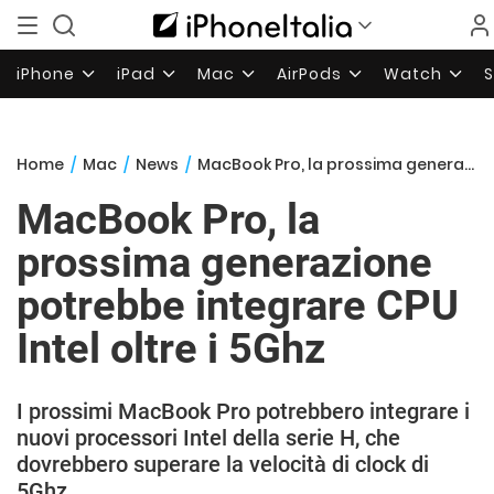
iPhone
iPad
Mac
AirPods
Watch
Home
/
Mac
/
News
/
MacBook Pro, la prossima generazione potrebbe integrare CPU Intel oltre i 5Ghz
MacBook Pro, la
prossima generazione
potrebbe integrare CPU
Intel oltre i 5Ghz
I prossimi MacBook Pro potrebbero integrare i
nuovi processori Intel della serie H, che
dovrebbero superare la velocità di clock di
5Ghz.