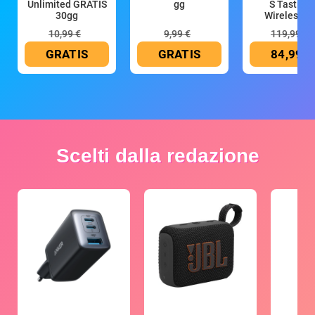
Unlimited GRATIS
gg
S Tastiera
30gg
Wireless (G
10,99 €
9,99 €
119,99 €
GRATIS
GRATIS
84,99 €
Scelti dalla redazione