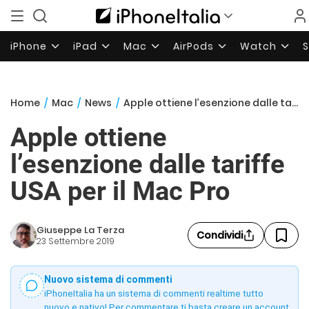
iPhone
iPad
Mac
AirPods
Watch
Home
/
Mac
/
News
/
Apple ottiene l’esenzione dalle tariffe USA per il Mac Pro
Apple ottiene
l’esenzione dalle tariffe
USA per il Mac Pro
Giuseppe La Terza
Condividi
23 Settembre 2019
Nuovo sistema di commenti
iPhoneItalia ha un sistema di commenti realtime tutto
nuovo e nativo! Per commentare ti basta creare un account