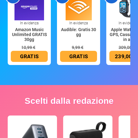
In evidenza
In evidenza
In evidenza
Amazon Music
Audible: Gratis 30
Apple Watch 
Unlimited GRATIS
gg
GPS, Cassa 4
30gg
in all
10,99 €
9,99 €
309,00 €
GRATIS
GRATIS
239,00 €
Scelti dalla redazione