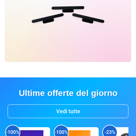
Ultime offerte del giorno
Vedi tutte
-100%
-100%
-23%