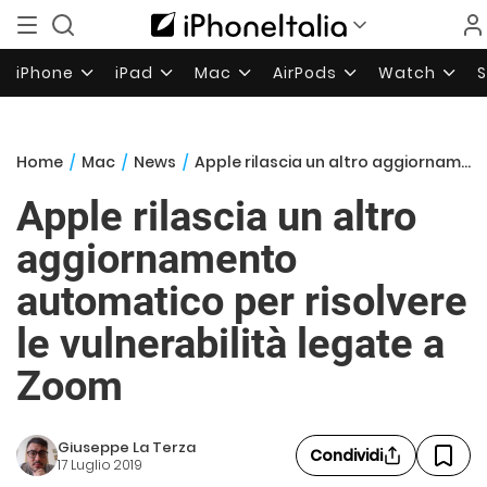
iPhone
iPad
Mac
AirPods
Watch
Home
/
Mac
/
News
/
Apple rilascia un altro aggiornamento automatico per risolvere le vulnerabilità legate a Zoom
Apple rilascia un altro
aggiornamento
automatico per risolvere
le vulnerabilità legate a
Zoom
Giuseppe La Terza
Condividi
17 Luglio 2019