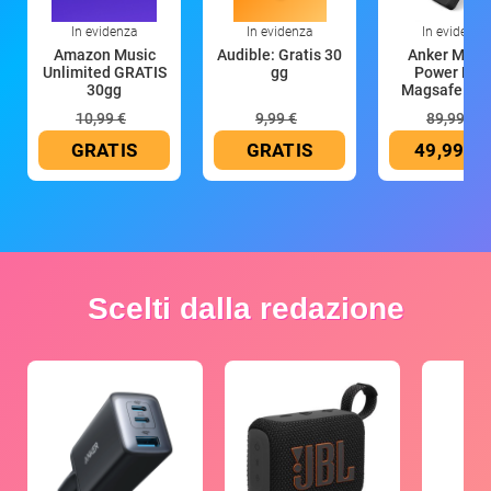
In evidenza
In evidenza
In evidenza
Amazon Music
Audible: Gratis 30
Anker Mag
Unlimited GRATIS
gg
Power Ban
30gg
Magsafe 10
mAh
10,99 €
9,99 €
89,99 €
GRATIS
GRATIS
49,99 €
Scelti dalla redazione