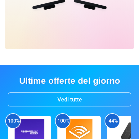
Ultime offerte del giorno
Vedi tutte
-100%
-100%
-44%