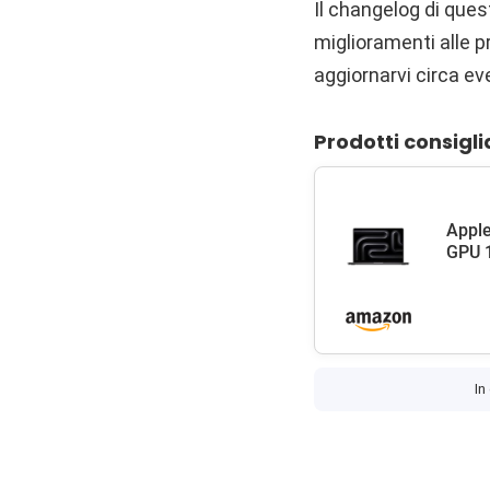
Il changelog di ques
miglioramenti alle 
aggiornarvi circa ev
Prodotti consigli
Apple
GPU 1
In