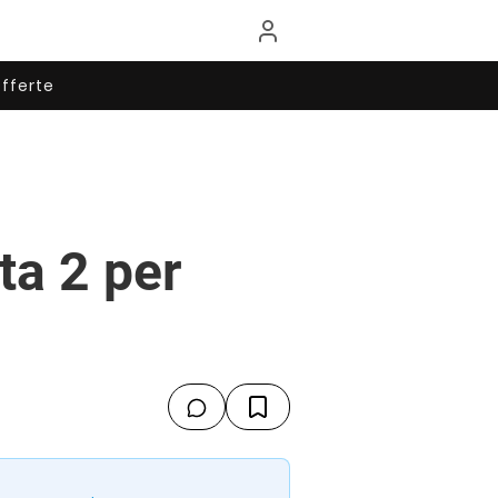
fferte
ta 2 per