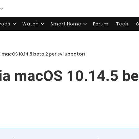
rPods
Watch
Smart Home
Forum
Tech
O
a macOS 10.14.5 beta 2 per sviluppatori
cia macOS 10.14.5 be