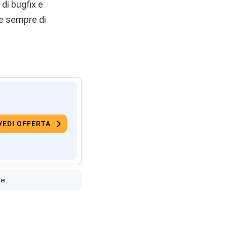
di bugfix e
e sempre di
VEDI OFFERTA
ei.