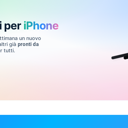
i per
iPhone
ettimana un nuovo
ltri già
pronti da
r tutti.