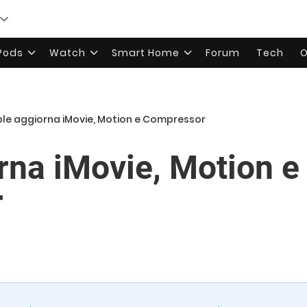
rPods
Watch
Smart Home
Forum
Tech
O
le aggiorna iMovie, Motion e Compressor
rna iMovie, Motion e
r