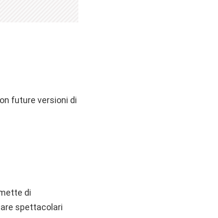
n future versioni di
mette di
reare spettacolari