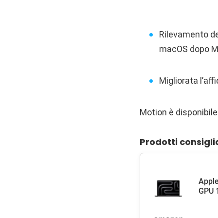
Rilevamento dei
macOS dopo M
Migliorata l’af
Motion è disponibil
Prodotti consigli
Apple
GPU 1