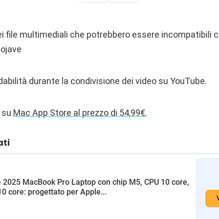
 file multimediali che potrebbero essere incompatibili co
ojave
fidabilità durante la condivisione dei video su YouTube.
e su
Mac App Store al prezzo di 54,99€
.
ati
 2025 MacBook Pro Laptop con chip M5, CPU 10 core,
0 core: progettato per Apple...