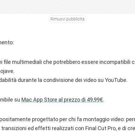
Rimuovi pubblicità
mento:
 file multimediali che potrebbero essere incompatibili co
ojave.
fidabilità durante la condivisione dei video su YouTube.
nibile su
Mac App Store al prezzo di 49,99€
.
positamente progettato per chi fa montaggio video: per
, transizioni ed effetti realizzati con Final Cut Pro, e di c