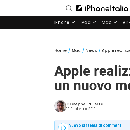
iPhone
iPad
Mac
Ai
Home
/
Mac
/
News
/
Apple realizz
Apple reali
un nuovo mo
Giuseppe La Terza
18 Febbraio 2019
Nuovo sistema di commenti