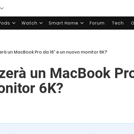
rPods
Watch
Smart Home
Forum
Tech
O
erà un MacBook Pro da 16” e un nuovo monitor 6K?
zzerà un MacBook Pro
nitor 6K?