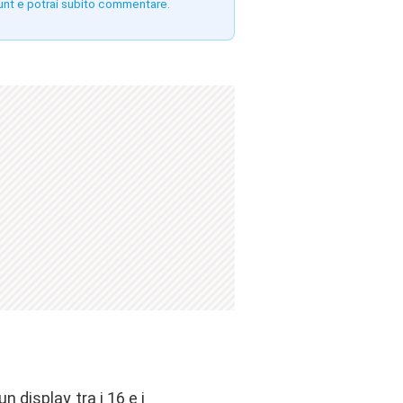
unt e potrai subito commentare.
 display tra i 16 e i