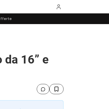
fferte
 da 16” e