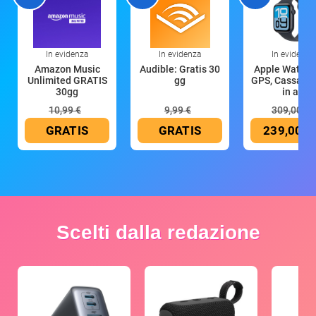
In evidenza
In evidenza
In evidenza
Amazon Music
Audible: Gratis 30
Apple Watch 
Unlimited GRATIS
gg
GPS, Cassa 4
30gg
in all
10,99 €
9,99 €
309,00 €
GRATIS
GRATIS
239,00 €
Scelti dalla redazione