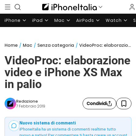
iPhone
iPad
Mac
AirPods
Watch
Home
/
Mac
/
Senza categoria
/
VideoProc: elaborazione video e iPhone XS Max in palio
VideoProc: elaborazione
video e iPhone XS Max
in palio
Redazione
Condividi
7 Febbraio 2019
Nuovo sistema di commenti
iPhoneItalia ha un sistema di commenti realtime tutto
nuovo e nativo! Per commentare ti basta creare un account