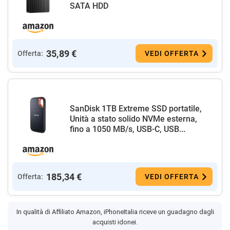
SATA HDD
35,89 €
Offerta:
VEDI OFFERTA
SanDisk 1TB Extreme SSD portatile,
Unità a stato solido NVMe esterna,
fino a 1050 MB/s, USB-C, USB...
185,34 €
Offerta:
VEDI OFFERTA
In qualità di Affiliato Amazon, iPhoneItalia riceve un guadagno dagli
acquisti idonei.