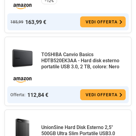
−12%
163,99 €
185,99
VEDI OFFERTA
TOSHIBA Canvio Basics
HDTB520EK3AA - Hard disk esterno
portatile USB 3.0, 2 TB, colore: Nero
112,84 €
Offerta:
VEDI OFFERTA
UnionSine Hard Disk Esterno 2,5"
500GB Ultra Slim Portatile USB3.0