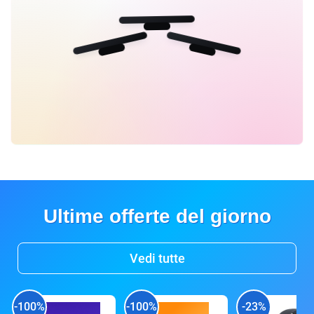
Ultime offerte del giorno
Vedi tutte
-100%
-100%
-23%