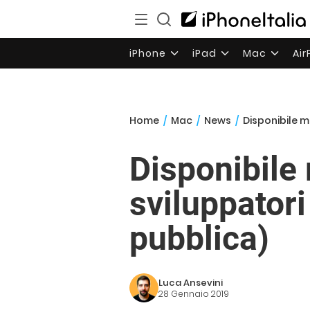
iPhone
iPad
Mac
Ai
Home
/
Mac
/
News
/
Disponibile m
Disponibile
sviluppatori
pubblica)
Luca Ansevini
28 Gennaio 2019