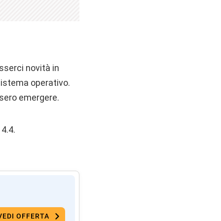
serci novità in
sistema operativo.
ssero emergere.
4.4.
VEDI OFFERTA