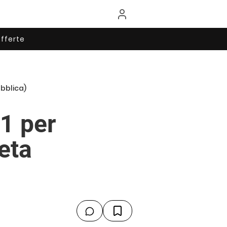
fferte
ubblica)
1 per
eta