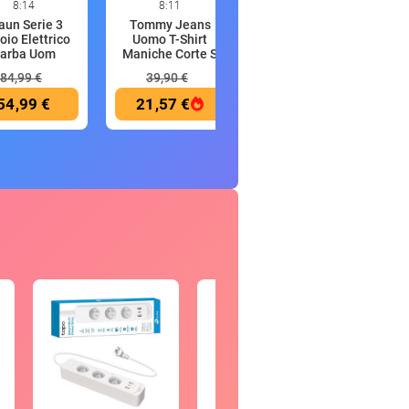
8:14
8:11
8:10
aun Serie 3
Tommy Jeans
Jack & Jones
oio Elettrico
Uomo T-Shirt
Jpstmarco Jjdave
arba Uom
Maniche Corte S
2Pk MP Noo
84,99 €
39,90 €
38,84 €
54,99 €
21,57 €
32,99 €