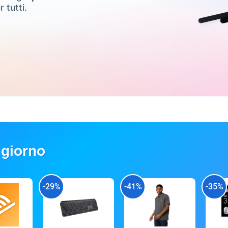
r tutti.
 giorno
-29%
-41%
-35%