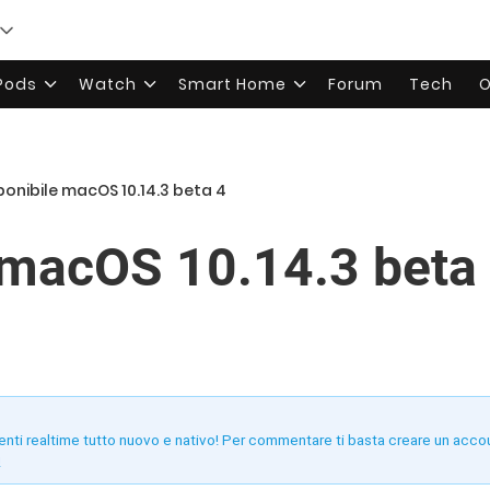
rPods
Watch
Smart Home
Forum
Tech
O
ponibile macOS 10.14.3 beta 4
 macOS 10.14.3 beta
enti realtime tutto nuovo e nativo! Per commentare ti basta creare un acco
!