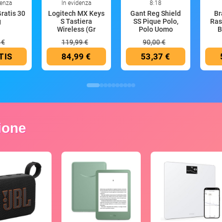
denza
In evidenza
8:18
Gratis 30
Logitech MX Keys
Gant Reg Shield
Br
g
S Tastiera
SS Pique Polo,
Ras
Wireless (Gr
Polo Uomo
B
 €
119,99 €
90,00 €
TIS
84,99 €
53,37 €
zione