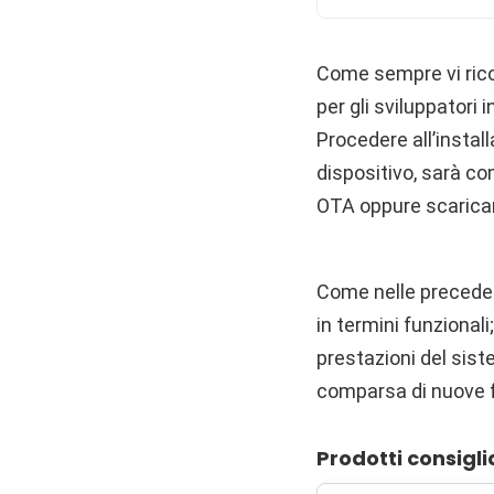
Come sempre vi rico
per gli sviluppatori
Procedere all’instal
dispositivo, sarà c
OTA oppure scarican
Come nelle preceden
in termini funzional
prestazioni del sis
comparsa di nuove f
Prodotti consigli