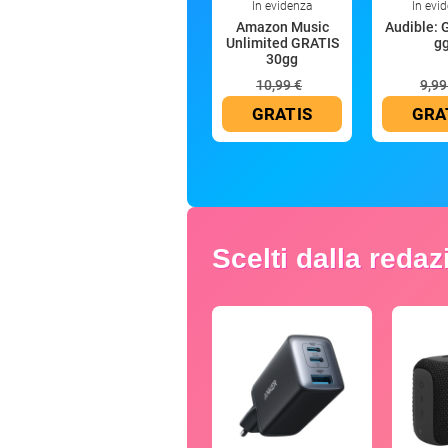
In evidenza
In evi
Amazon Music
Audible: 
Unlimited GRATIS
g
30gg
10,99 €
9,99
GRATIS
GRA
Scelti dalla reda