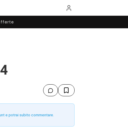
fferte
 4
unt e potrai subito commentare.