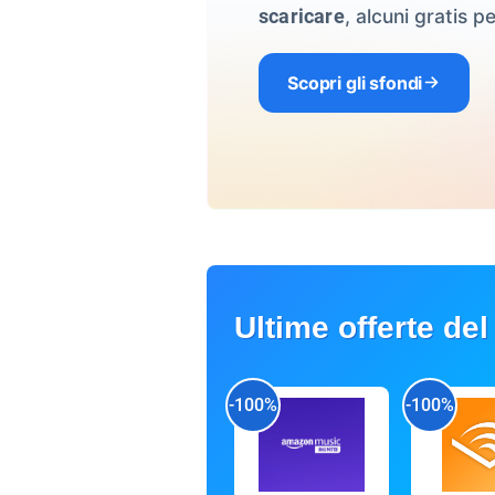
, alcuni gratis pe
scaricare
Scopri gli sfondi
Ultime offerte del
-100%
-100%