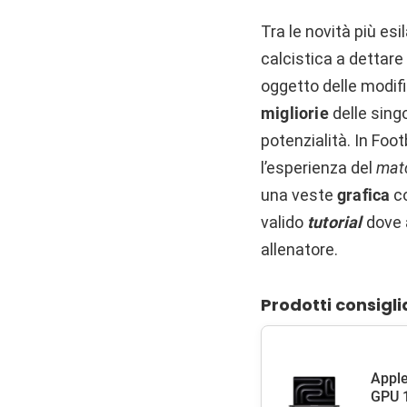
Tra le novità più esi
calcistica a dettare
oggetto delle modifi
migliorie
delle sing
potenzialità. In Fo
l’esperienza del
mat
una veste
grafica
co
valido
tutorial
dove a
allenatore.
Prodotti consigli
Apple
GPU 1