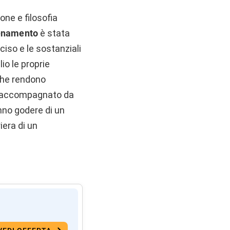
ione e filosofia
enamento
è stata
ciso e le sostanziali
io le proprie
che rendono
to accompagnato da
nno godere di un
iera di un