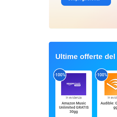
Ultime offerte del
-100%
-100%
In evidenza
In evi
Amazon Music
Audible: 
Unlimited GRATIS
g
30gg