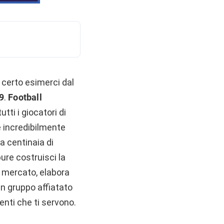
 certo esimerci dal
9
.
Football
utti i giocatori di
e incredibilmente
ra centinaia di
ure costruisci la
ul mercato, elabora
 un gruppo affiatato
menti che ti servono.