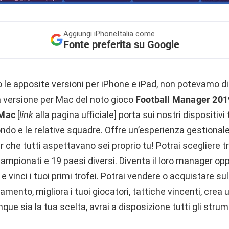
Aggiungi
iPhoneItalia come
Fonte preferita su Google
 le apposite versioni per
iPhone
e
iPad
, non potevamo di
a versione per Mac del noto gioco
Football Manager 201
 Mac
[
link
alla pagina ufficiale] porta sui nostri dispositivi t
mondo e le relative squadre. Offre un’esperienza gestional
r che tutti aspettavano sei proprio tu! Potrai scegliere t
mpionati e 19 paesi diversi. Diventa il loro manager opp
e vinci i tuoi primi trofei. Potrai vendere o acquistare s
amento, migliora i tuoi giocatori, tattiche vincenti, crea
nque sia la tua scelta, avrai a disposizione tutti gli stru