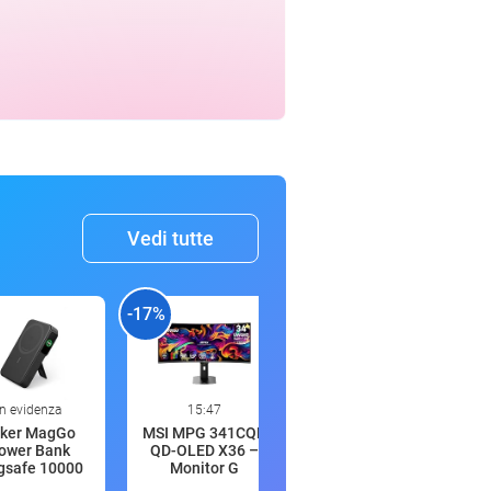
Vedi tutte
-17%
-27%
-
In evidenza
15:47
15:47
ker MagGo
MSI MPG 341CQR
UGREEN Nexode
ower Bank
QD-OLED X36 –
67W Power Bank
safe 10000
Monitor G
20000mAh Ca
mAh