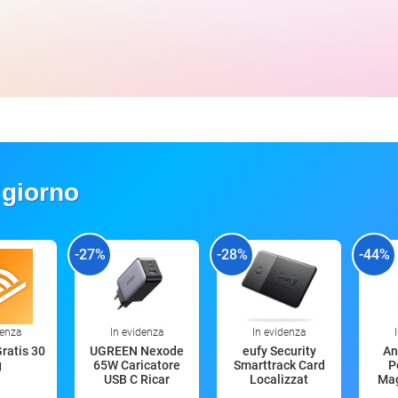
 giorno
-27%
-28%
-44%
denza
In evidenza
In evidenza
Gratis 30
UGREEN Nexode
eufy Security
An
g
65W Caricatore
Smarttrack Card
P
USB C Ricar
Localizzat
Mag