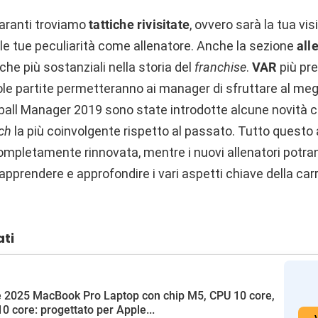
laranti troviamo
tattiche rivisitate
, ovvero sarà la tua vis
 le tue peculiarità come allenatore. Anche la sezione
all
che più sostanziali nella storia del
franchise
.
VAR
più pre
ole partite permetteranno ai manager di sfruttare al megl
otball Manager 2019 sono state introdotte alcune novità 
ch
la più coinvolgente rispetto al passato. Tutto ques
mpletamente rinnovata, mentre i nuovi allenatori potra
pprendere e approfondire i vari aspetti chiave della carr
ati
 2025 MacBook Pro Laptop con chip M5, CPU 10 core,
0 core: progettato per Apple...