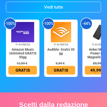
Vedi tutte
-100%
-100%
-44%
In evidenza
In evidenza
In evidenza
Amazon Music
Audible: Gratis 30
Anker Mag
Unlimited GRATIS
gg
Power Ban
30gg
Magsafe 10
mAh
10,99 €
9,99 €
89,99 €
GRATIS
GRATIS
49,99 €
Scelti dalla redazione