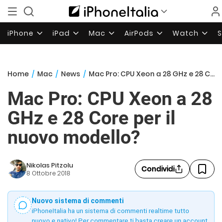
iPhone
iPad
Mac
AirPods
Watch
Home
/
Mac
/
News
/
Mac Pro: CPU Xeon a 28 GHz e 28 Core per il nuovo modello?
Mac Pro: CPU Xeon a 28
GHz e 28 Core per il
nuovo modello?
Nikolas Pitzolu
Condividi
8 Ottobre 2018
Nuovo sistema di commenti
iPhoneItalia ha un sistema di commenti realtime tutto
nuovo e nativo! Per commentare ti basta creare un account