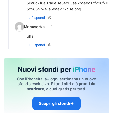
60a6d7f6e07a0e3e8ec63aa62de8d17f296f70
5c583574e1a58ae232c3e.png
Rispondi
Macuser
8 anni fa
uffa !!!
Rispondi
Nuovi sfondi per
iPhone
Con iPhoneItalia+ ogni settimana un nuovo
sfondo esclusivo. E tanti altri già
pronti da
, alcuni gratis per tutti.
scaricare
Scopri gli sfondi