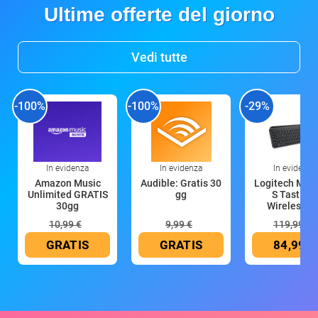
Ultime offerte del giorno
Vedi tutte
-100%
-100%
-29%
In evidenza
In evidenza
In evidenza
Amazon Music
Audible: Gratis 30
Logitech MX 
Unlimited GRATIS
gg
S Tastiera
30gg
Wireless (G
10,99 €
9,99 €
119,99 €
GRATIS
GRATIS
84,99 €