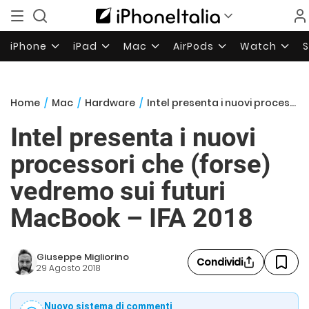
iPhone
iPad
Mac
AirPods
Watch
Home
/
Mac
/
Hardware
/
Intel presenta i nuovi processori che (forse) vedremo sui futuri MacBook – IFA 2018
Intel presenta i nuovi
processori che (forse)
vedremo sui futuri
MacBook – IFA 2018
Giuseppe Migliorino
Condividi
29 Agosto 2018
Nuovo sistema di commenti