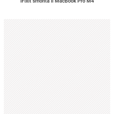
iFixit smonta il MacBook Pro M4