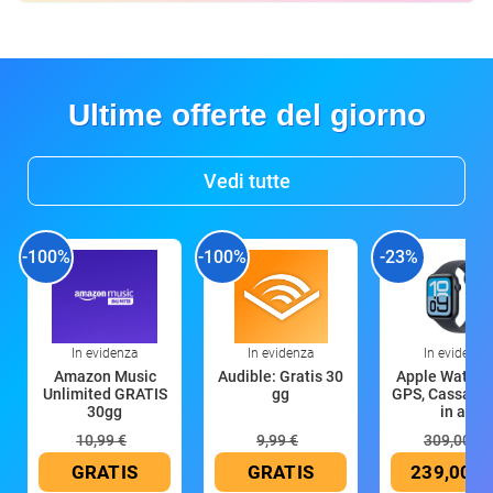
Ultime offerte del giorno
Vedi tutte
-100%
-100%
-23%
In evidenza
In evidenza
In evidenza
Amazon Music
Audible: Gratis 30
Apple Watch 
Unlimited GRATIS
gg
GPS, Cassa 4
30gg
in all
10,99 €
9,99 €
309,00 €
GRATIS
GRATIS
239,00 €