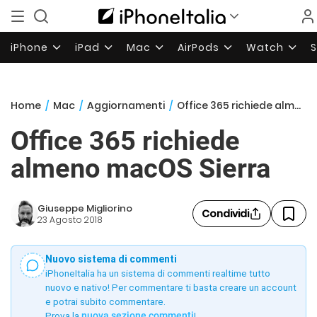
iPhone
iPad
Mac
AirPods
Watch
Home
/
Mac
/
Aggiornamenti
/
Office 365 richiede almeno macOS Sierra
Office 365 richiede
almeno macOS Sierra
Giuseppe Migliorino
Condividi
23 Agosto 2018
Nuovo sistema di commenti
iPhoneItalia ha un sistema di commenti realtime tutto
nuovo e nativo! Per commentare ti basta creare un account
e potrai subito commentare.
Prova la
nuova sezione commenti
!