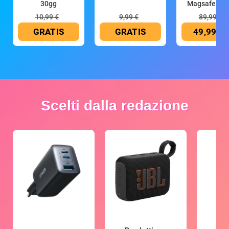
30gg
Magsafe 10
mAh
10,99 €
9,99 €
89,99 €
GRATIS
GRATIS
49,99 €
Scelti dalla redazione