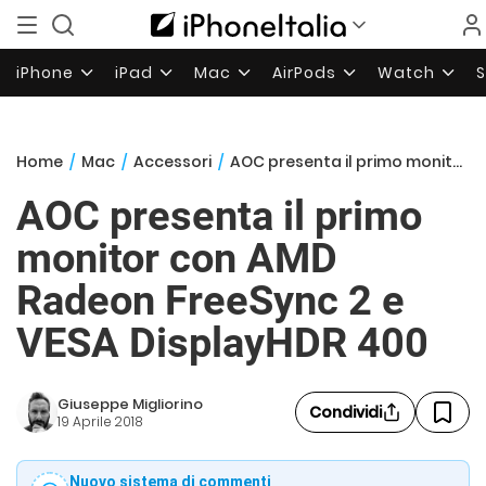
iPhone
iPad
Mac
AirPods
Watch
Home
/
Mac
/
Accessori
/
AOC presenta il primo monitor con AMD Radeon FreeSync 2 e VESA DisplayHDR 400
AOC presenta il primo
monitor con AMD
Radeon FreeSync 2 e
VESA DisplayHDR 400
Giuseppe Migliorino
Condividi
19 Aprile 2018
Nuovo sistema di commenti