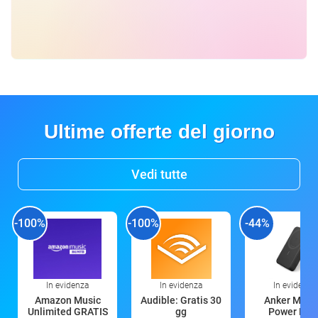
Ultime offerte del giorno
Vedi tutte
-100%
-100%
-44%
In evidenza
In evidenza
In evidenza
Amazon Music
Audible: Gratis 30
Anker Mag
Unlimited GRATIS
gg
Power Ban