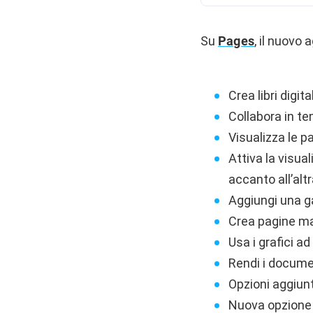
Su
Pages
, il nuovo
Crea libri digita
Collabora in te
Visualizza le p
Attiva la visua
accanto all’altr
Aggiungi una ga
Crea pagine ma
Usa i grafici a
Rendi i docume
Opzioni aggiunt
Nuova opzione 