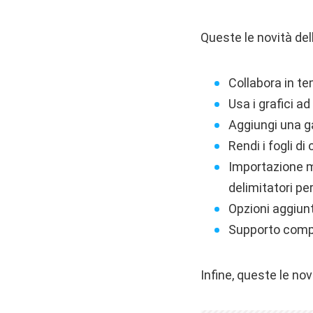
Queste le novità del
Collabora in te
Usa i grafici a
Aggiungi una ga
Rendi i fogli d
Importazione mi
delimitatori per
Opzioni aggiunti
Supporto comple
Infine, queste le nov