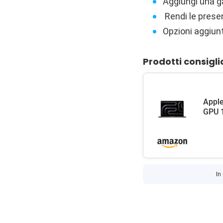
Aggiungi una ga
Rendi le prese
Opzioni aggiunt
Prodotti consigli
Apple
GPU 1
In