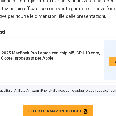
lleria di immagini interattiva per visualizzare una raccolt
ntazioni più efficaci con una vasta gamma di nuove forme
ive per ridurre le dimensioni file delle presentazioni.
ati
 2025 MacBook Pro Laptop con chip M5, CPU 10 core,
0 core: progettato per Apple...
 qualità di Affiliato Amazon, iPhoneItalia riceve un guadagno dagli acquisti idon
OFFERTE AMAZON DI OGGI