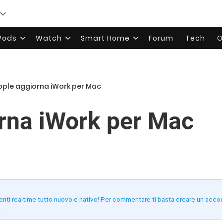
rPods
Watch
Smart Home
Forum
Tech
O
pple aggiorna iWork per Mac
rna iWork per Mac
enti realtime tutto nuovo e nativo! Per commentare ti basta creare un acco
!