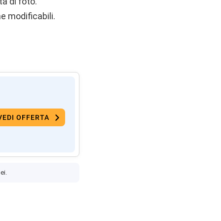
a di foto.
 modificabili.
VEDI OFFERTA
ei.