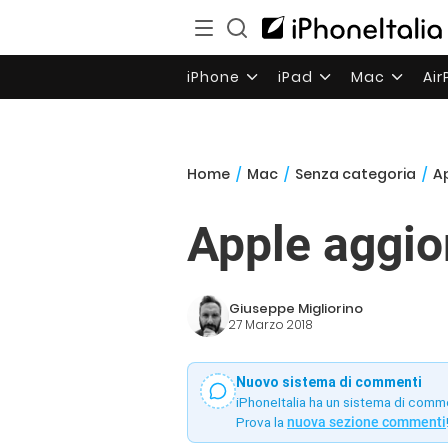
iPhone
iPad
Mac
Ai
Home
/
Mac
/
Senza categoria
/
A
Apple aggio
Giuseppe Migliorino
27 Marzo 2018
Nuovo sistema di commenti
iPhoneItalia ha un sistema di comm
Prova la
nuova sezione commenti