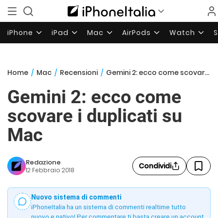
iPhone
iPad
Mac
AirPods
Watch
Home
/
Mac
/
Recensioni
/
Gemini 2: ecco come scovare i duplicati su Mac
Gemini 2: ecco come
scovare i duplicati su
Mac
Redazione
Condividi
12 Febbraio 2018
Nuovo sistema di commenti
iPhoneItalia ha un sistema di commenti realtime tutto
nuovo e nativo! Per commentare ti basta creare un account