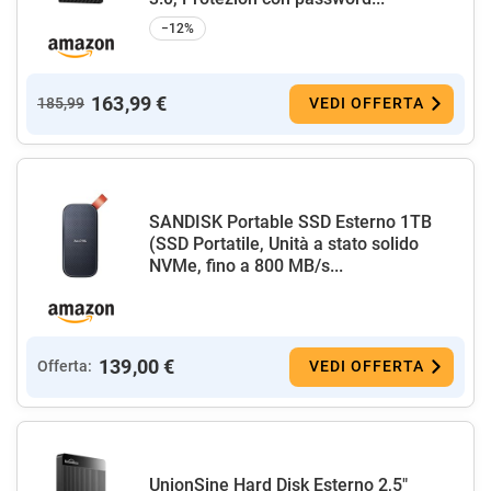
−12%
163,99 €
185,99
VEDI OFFERTA
SANDISK Portable SSD Esterno 1TB
(SSD Portatile, Unità a stato solido
NVMe, fino a 800 MB/s...
139,00 €
Offerta:
VEDI OFFERTA
UnionSine Hard Disk Esterno 2,5"