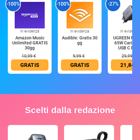
-100%
-100%
-27%
In evidenza
In evidenza
In evidenza
Amazon Music
Audible: Gratis 30
UGREEN Nex
Unlimited GRATIS
gg
65W Caricat
30gg
USB C Rica
10,99 €
9,99 €
29,99 €
GRATIS
GRATIS
21,84 €
Scelti dalla redazione