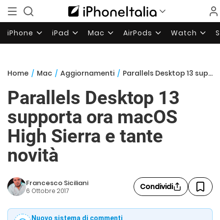
iPhone
iPad
Mac
AirPods
Watch
Home
/
Mac
/
Aggiornamenti
/
Parallels Desktop 13 supporta ora macOS High Sierra e tante novità
Parallels Desktop 13
supporta ora macOS
High Sierra e tante
novità
Francesco Siciliani
Condividi
6 Ottobre 2017
Nuovo sistema di commenti