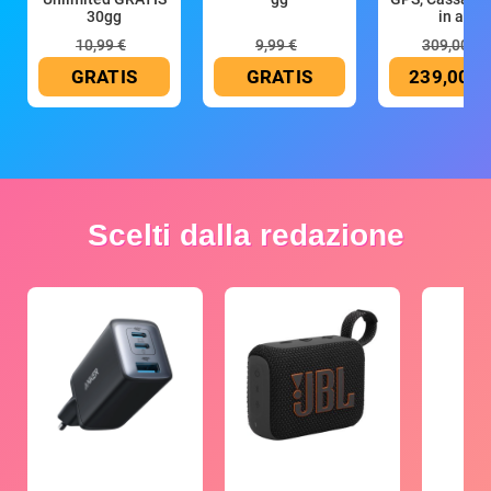
30gg
in all
10,99 €
9,99 €
309,00 €
GRATIS
GRATIS
239,00 €
Scelti dalla redazione