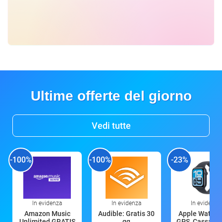
Ultime offerte del giorno
Vedi tutte
-100%
-100%
-23%
In evidenza
In evidenza
In evidenza
Amazon Music
Audible: Gratis 30
Apple Watch 
Unlimited GRATIS
gg
GPS, Cassa 4