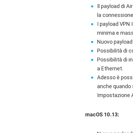
Il payload di Ai
la connessione
I payload VPN I
minima e mass
Nuovo payload p
Possibilità di c
Possibilità di 
a Ethernet.
Adesso è possib
anche quando so
Impostazione As
macOS 10.13: