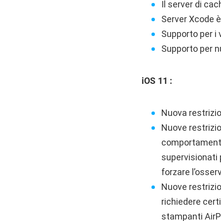
Il server di ca
Server Xcode è
Supporto per i
Supporto per nu
iOS 11 :
Nuova restrizio
Nuove restrizio
comportamento d
supervisionati p
forzare l’osser
Nuove restrizion
richiedere certi
stampanti AirPri