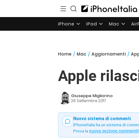
iPhone
iPad
Mac
Ai
Home
/
Mac
/
Aggiornamenti
/
App
Apple rilas
Giuseppe Migliorino
26 Settembre 2017
Nuovo sistema di commenti
iPhoneItalia ha un sistema di comm
Prova la
nuova sezione commenti