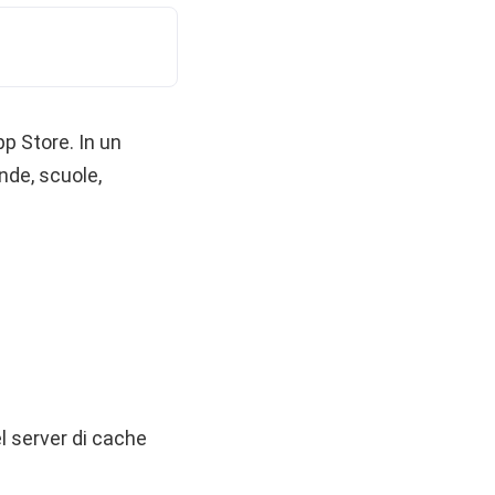
p Store. In un
nde, scuole,
el server di cache