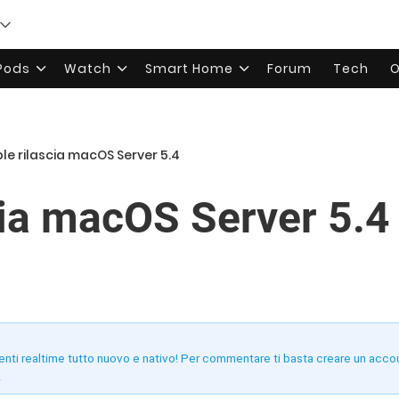
rPods
Watch
Smart Home
Forum
Tech
O
le rilascia macOS Server 5.4
cia macOS Server 5.4
enti realtime tutto nuovo e nativo! Per commentare ti basta creare un acco
!