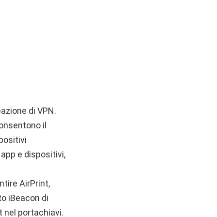
eazione di VPN.
consentono il
ositivi
 app e dispositivi,
tire AirPrint,
nto iBeacon di
t nel portachiavi.