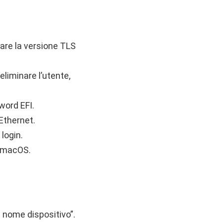
care la versione TLS
liminare l’utente,
word EFI.
 Ethernet.
login.
n macOS.
a nome dispositivo”.