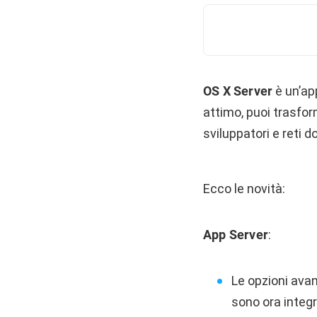
OS X Server
è un’ap
attimo, puoi trasfor
sviluppatori e reti 
Ecco le novità:
App Server
:
Le opzioni avan
sono ora integ