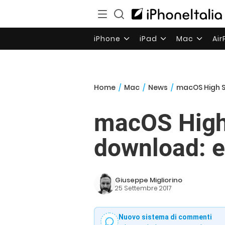
iPhone
iPad
Mac
Ai
Home
/
Mac
/
News
/
macOS High Si
macOS High S
download: ec
Giuseppe Migliorino
25 Settembre 2017
Nuovo sistema di commenti