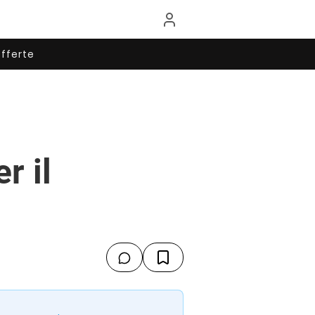
fferte
r il