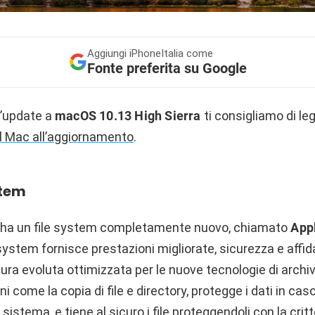
Aggiungi
iPhoneItalia come
Fonte preferita su Google
l’update a
macOS 10.13 High Sierra
ti consigliamo di le
l Mac all’aggiornamento
.
stem
ha un file system completamente nuovo, chiamato
App
ystem fornisce prestazioni migliorate, sicurezza e affidab
ttura evoluta ottimizzata per le nuove tecnologie di archi
 come la copia di file e directory, protegge i dati in caso 
sistema, e tiene al sicuro i file proteggendoli con la critt