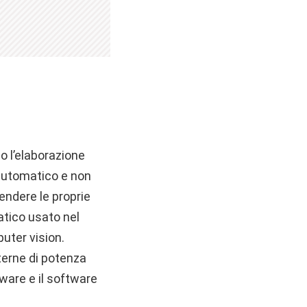
o l’elaborazione
o automatico e non
endere le proprie
atico usato nel
uter vision.
terne di potenza
dware e il software