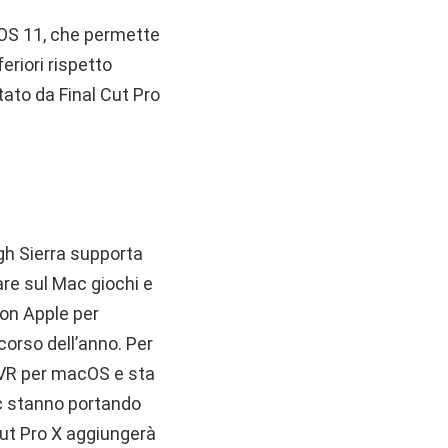
iOS 11, che permette
eriori rispetto
ato da Final Cut Pro
gh Sierra supporta
are sul Mac giochi e
con Apple per
corso dell’anno. Per
mVR per macOS e sta
ic stanno portando
Cut Pro X aggiungerà